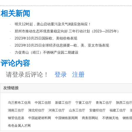
相关新闻
·
明天12时起，唐山启动重污染天气Ⅱ级应急响应！
·
郑州市推动生态环境质量稳定向好 三年行动计划（2023—2025年）
·
2023年10月25日国际欧、美钼价格表现
·
2023年10月25日全球经济信息摘要---欧、美、亚太市场表现
·
力促青山（靖江）不锈钢产业园二期建设
评论内容
请登录后评论！
登录
注册
友情链接
乌兰察布工信局
中国工信部
新疆工信厅
宁夏工信厅
青海工信厅
陕西工信
湖南工信厅
湖北经信厅
河南工信厅
山东工信厅
安徽经信厅
福建工信厅
钢管信息港
中国超硬材料网
中国钢铁新闻网
商务部网站
不锈钢天地
钢铁
有色金属人才网