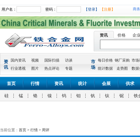
商
用户名：
密码：
【登录】
【注册】
资讯
价格
企
国内资讯
视频
国际扫描
访谈
每日价格
钢厂采购
市场
资
市
讯
场
行业透视
图片
热点评论
专题
统计数据
走势图
数据
首页
行情
资讯
统计
会展
供求
硅
锰
铬
镍
钨
钼
钒
钛
铌
铁
当前位置：
首页
>
行情
>
周评