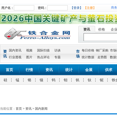
商
用户名：
密码：
【登录】
【注册】
资讯
价格
企
国内资讯
视频
国际扫描
访谈
每日价格
钢厂采购
市场
资
市
讯
场
行业透视
图片
热点评论
专题
统计数据
走势图
数据
首页
行情
资讯
统计
会展
供求
硅
锰
铬
镍
钨
钼
钒
钛
铌
铁
当前位置：
首页
>
资讯
>
国内新闻