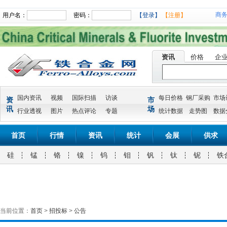
商
用户名：
密码：
【登录】
【注册】
资讯
价格
企
国内资讯
视频
国际扫描
访谈
每日价格
钢厂采购
市场
资
市
讯
场
行业透视
图片
热点评论
专题
统计数据
走势图
数据
首页
行情
资讯
统计
会展
供求
硅
锰
铬
镍
钨
钼
钒
钛
铌
铁
当前位置：
首页
>
招投标
>
公告