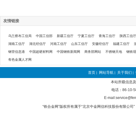
友情链接
乌兰察布工信局
中国工信部
新疆工信厅
宁夏工信厅
青海工信厅
陕西工信
湖南工信厅
湖北经信厅
河南工信厅
山东工信厅
安徽经信厅
福建工信厅
钢管信息港
中国超硬材料网
中国钢铁新闻网
商务部网站
不锈钢天地
钢铁
有色金属人才网
首页
网站导航
关于我们
|
|
|
本站所载信息及
电话：86-10-5
E-mail:service@fer
“铁合金网”版权所有属于“北京中金网信科技股份有限公司” 