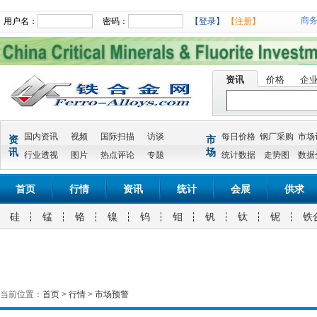
商
用户名：
密码：
【登录】
【注册】
资讯
价格
企
国内资讯
视频
国际扫描
访谈
每日价格
钢厂采购
市场
资
市
讯
场
行业透视
图片
热点评论
专题
统计数据
走势图
数据
首页
行情
资讯
统计
会展
供求
硅
锰
铬
镍
钨
钼
钒
钛
铌
铁
当前位置：
首页
>
行情
>
市场预警