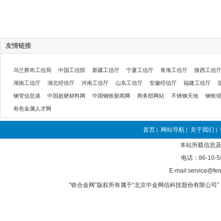
友情链接
乌兰察布工信局
中国工信部
新疆工信厅
宁夏工信厅
青海工信厅
陕西工信
湖南工信厅
湖北经信厅
河南工信厅
山东工信厅
安徽经信厅
福建工信厅
钢管信息港
中国超硬材料网
中国钢铁新闻网
商务部网站
不锈钢天地
钢铁
有色金属人才网
首页
网站导航
关于我们
|
|
|
本站所载信息及
电话：86-10-5
E-mail:service@fer
“铁合金网”版权所有属于“北京中金网信科技股份有限公司” 