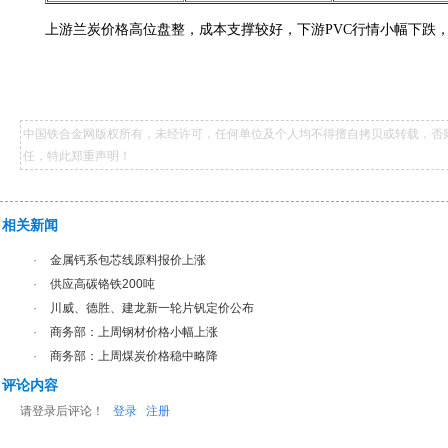
上游兰炭价格高位盘整，成本支撑较好，下游PVC行情小幅下跌
中国铁合金网版权所有，未经许可，任何单位及个人均不得擅自拷贝或转载，否
任，特此郑重声明！
相关新闻
·
金属钙系包芯线原料报价上涨
·
供应高碳铬铁200吨
·
川威、德胜、建龙新一轮片钒定价公布
·
商务部：上周钢材价格小幅上涨
·
商务部：上周煤炭价格稳中略降
评论内容
请登录后评论！
登录
注册