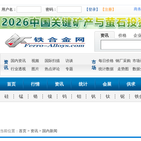
商
用户名：
密码：
【登录】
【注册】
资讯
价格
企
国内资讯
视频
国际扫描
访谈
每日价格
钢厂采购
市场
资
市
讯
场
行业透视
图片
热点评论
专题
统计数据
走势图
数据
首页
行情
资讯
统计
会展
供求
硅
锰
铬
镍
钨
钼
钒
钛
铌
铁
当前位置：
首页
>
资讯
>
国内新闻