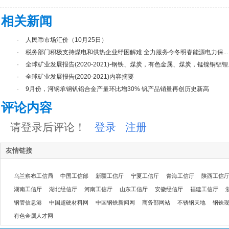
相关新闻
·
人民币市场汇价（10月25日）
·
税务部门积极支持煤电和供热企业纾困解难 全力服务今冬明春能源电力保...
·
全球矿业发展报告(2020-2021)-钢铁、煤炭，有色金属、煤炭，锰镍铜铝锂..
·
全球矿业发展报告(2020-2021)内容摘要
·
9月份，河钢承钢钒铝合金产量环比增30% 钒产品销量再创历史新高
评论内容
请登录后评论！
登录
注册
友情链接
乌兰察布工信局
中国工信部
新疆工信厅
宁夏工信厅
青海工信厅
陕西工信
湖南工信厅
湖北经信厅
河南工信厅
山东工信厅
安徽经信厅
福建工信厅
钢管信息港
中国超硬材料网
中国钢铁新闻网
商务部网站
不锈钢天地
钢铁
有色金属人才网