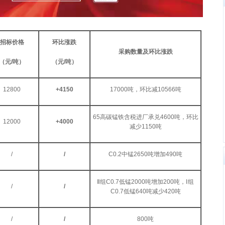
招标价格
环比涨跌
采购数量及环比涨跌
（元
/吨
）
（元
/吨
）
12800
+4150
17000吨，环比减10566吨
65高碳锰铁含税进厂承兑4600吨，环比
12000
+4000
减少1150吨
/
/
C0.2中锰2650吨增加490吨
Ⅱ组C0.7低锰2000吨增加200吨，Ⅰ组
/
/
C0.7低锰640吨减少420吨
/
/
800吨