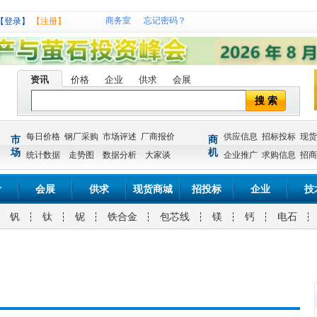
商务室
忘记密码？
【登录】
【注册】
资讯
价格
企业
供求
会展
搜 索
每日价格
钢厂采购
市场评述
厂商报价
供应信息
招标投标
现货
市
商
场
机
统计数据
走势图
数据分析
大家谈
企业推广
求购信息
招商
计
会展
供求
现货商城
招投标
企业
技
钒
钛
铌
铁合金
包芯线
镁
钙
电石