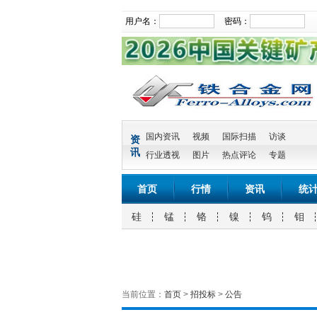
用户名：
密码：
国内资讯
视频
国际扫描
访谈
资
讯
行业透视
图片
热点评论
专题
首页
行情
资讯
统
硅
锰
铬
镍
钨
钼
当前位置：
首页
>
招投标
>
公告