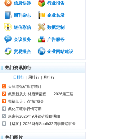
信息快递
行业报告
期刊杂志
企业名录
短信彩信
数据定制
会议服务
广告服务
贸易撮合
企业网站建设
热门资讯排行
日排行
|
周排行
|
月排行
天津港锰矿库存统计
氟聚新质力 材启新征程——2026第三届
瓮福蓝天：点“氟”成金
氟化工旺季行情可期
康密劳2026年9月锰矿报价明细
【锰矿】2026财年South32四季度锰矿业
热门图片