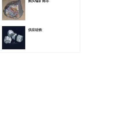
购买锰矿南非
供应硅铁