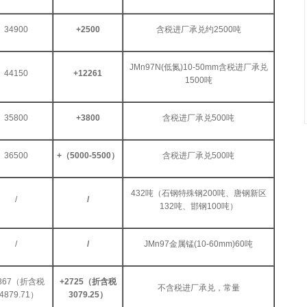
34900
+2500
含税进厂承兑约2500吨
JMn97N(低氮)10-50mm含税进厂承兑
44150
+12261
1500吨
35800
+3800
含税进厂承兑500吨
36500
+（
5000-5500
）
含税进厂承兑500吨
432吨（石钢特殊钢200吨、唐钢新区
/
/
132吨、邯钢100吨）
/
/
JMn97金属锰(10-60mm)60吨
0867（折含税
+
2725（折含税
不含税进厂承兑，常量
4879.71）
3079.25）