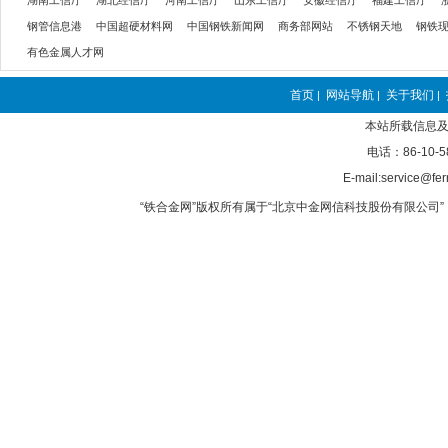
湖南工信厅
湖北经信厅
河南工信厅
山东工信厅
安徽经信厅
福建工信厅
钢管信息港
中国超硬材料网
中国钢铁新闻网
商务部网站
不锈钢天地
钢铁
有色金属人才网
首页
网站导航
关于我们
|
|
|
本站所载信息及
电话：86-10-5
E-mail:service@fer
“铁合金网”版权所有属于“北京中金网信科技股份有限公司” 