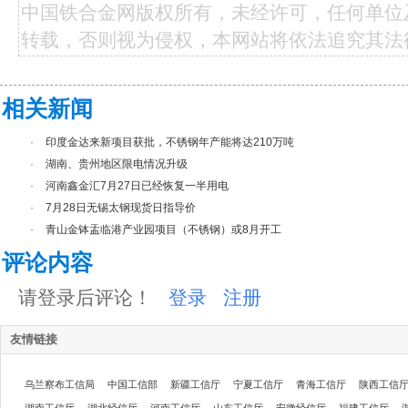
中国铁合金网版权所有，未经许可，任何单位
转载，否则视为侵权，本网站将依法追究其法
相关新闻
·
印度金达来新项目获批，不锈钢年产能将达210万吨
·
湖南、贵州地区限电情况升级
·
河南鑫金汇7月27日已经恢复一半用电
·
7月28日无锡太钢现货日指导价
·
青山金钵盂临港产业园项目（不锈钢）或8月开工
评论内容
请登录后评论！
登录
注册
友情链接
乌兰察布工信局
中国工信部
新疆工信厅
宁夏工信厅
青海工信厅
陕西工信