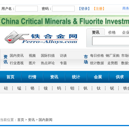
商
用户名：
密码：
【登录】
【注册】
资讯
价格
企
国内资讯
视频
国际扫描
访谈
每日价格
钢厂采购
市场
资
市
讯
场
行业透视
图片
热点评论
专题
统计数据
走势图
数据
首页
行情
资讯
统计
会展
供求
硅
锰
铬
镍
钨
钼
钒
钛
铌
铁
当前位置：
首页
>
资讯
>
国内新闻