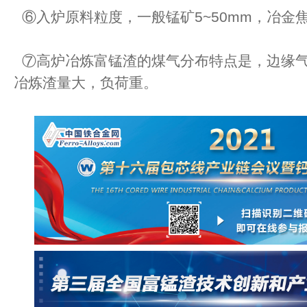
⑥入炉原料粒度，一般锰矿5~50mm，冶金焦炭
⑦高炉冶炼富锰渣的煤气分布特点是，边缘气
冶炼渣量大，负荷重。