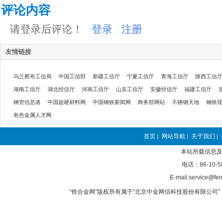
评论内容
请登录后评论！
登录
注册
友情链接
乌兰察布工信局
中国工信部
新疆工信厅
宁夏工信厅
青海工信厅
陕西工信
湖南工信厅
湖北经信厅
河南工信厅
山东工信厅
安徽经信厅
福建工信厅
钢管信息港
中国超硬材料网
中国钢铁新闻网
商务部网站
不锈钢天地
钢铁
有色金属人才网
首页
网站导航
关于我们
|
|
|
本站所载信息及
电话：86-10-5
E-mail:service@fer
“铁合金网”版权所有属于“北京中金网信科技股份有限公司” 