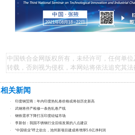
中国铁合金网版权所有，未经许可，任何单位
转载，否则视为侵权，本网站将依法追究其法
相关新闻
·
印度钢贸商：年内印度热轧卷价格或将创历史新高
·
武钢将停产检修一条热轧卷产线
·
钢铁需求下降打压印度硅锰市场
·
李新创：我国不锈钢行业后续发展的八点建议
·
“中国镁业”呼之欲出，池州新项目建成将增厚5.6亿净利润