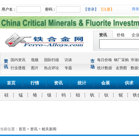
商
用户名：
密码：
【登录】
【注册】
资讯
价格
企
国内资讯
视频
国际扫描
访谈
每日价格
钢厂采购
市场
资
市
讯
场
行业透视
图片
热点评论
专题
统计数据
走势图
数据
首页
行情
资讯
统计
会展
供求
硅
锰
铬
镍
钨
钼
钒
钛
铌
铁
当前位置：
首页
>
资讯
>
相关新闻