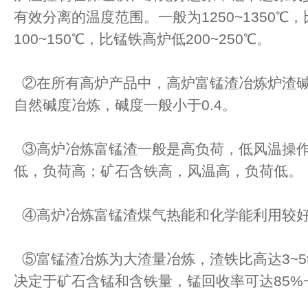
有效分离的温度范围。一般为1250~1350℃
100~150℃，比锰铁高炉低200~250℃。
②在所有高炉产品中，高炉富锰渣冶炼炉渣碱
自然碱度冶炼，碱度一般小于0.4。
③高炉冶炼富锰渣一般是高负荷，低风温操
低，负荷高；矿石含铁高，风温高，负荷低。
④高炉冶炼富锰渣煤气热能和化学能利用较
⑤富锰渣冶炼为大渣量冶炼，渣铁比高达3~5t
决定于矿石含锰和含铁量，锰回收率可达85%~