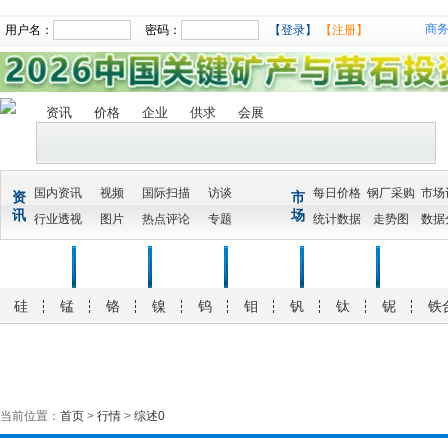
商
用户名：
密码：
【登录】
【注册】
资讯
价格
企业
供求
会展
国内资讯
视频
国际扫描
访谈
每日价格
钢厂采购
市场
资
市
讯
场
行业透视
图片
热点评论
专题
统计数据
走势图
数据
首页
行情
资讯
统计
会展
供求
硅
锰
铬
镍
钨
钼
钒
钛
铌
铁
当前位置：
首页
>
行情
>
综述0