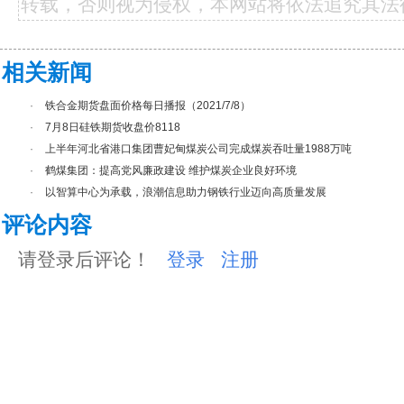
转载，否则视为侵权，本网站将依法追究其法
相关新闻
·
铁合金期货盘面价格每日播报（2021/7/8）
·
7月8日硅铁期货收盘价8118
·
上半年河北省港口集团曹妃甸煤炭公司完成煤炭吞吐量1988万吨
·
鹤煤集团：提高党风廉政建设 维护煤炭企业良好环境
·
以智算中心为承载，浪潮信息助力钢铁行业迈向高质量发展
评论内容
请登录后评论！
登录
注册