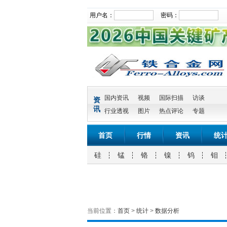
用户名：
密码：
国内资讯
视频
国际扫描
访谈
资
讯
行业透视
图片
热点评论
专题
首页
行情
资讯
统
硅
锰
铬
镍
钨
钼
当前位置：
首页
>
统计
>
数据分析