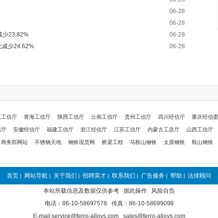
06-28
06-28
23.82%
06-28
减少24.62%
06-28
夏工信厅
青海工信厅
陕西工信厅
云南工信厅
贵州工信厅
四川经信厅
重庆经信
信厅
安徽经信厅
福建工信厅
浙江经信厅
江苏工信厅
内蒙古工息厅
山西工信厅
商务部网站
不锈钢天地
钢铁现货网
桥梁工程
马鞍山钢铁
太原钢铁
鞍山钢铁
首页
网站导航
关于我们
招聘英才
联系我们
广告服务
帮助
法律顾问
|
|
|
|
|
|
|
本站所载信息及数据仅供参考 据此操作 风险自负
电话：86-10-58697578 传真：86-10-58699098
E-mail:service@ferro-alloys.com sales@ferro-alloys.com