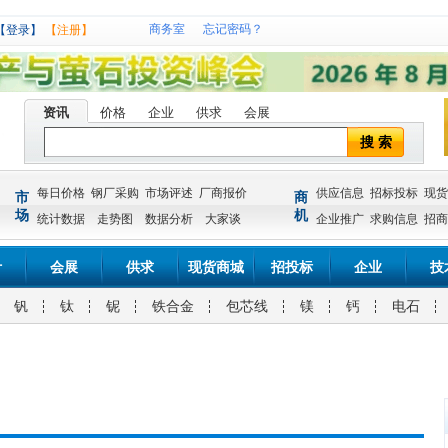
商务室
忘记密码？
【登录】
【注册】
资讯
价格
企业
供求
会展
搜 索
每日价格
钢厂采购
市场评述
厂商报价
供应信息
招标投标
现货
市
商
场
机
统计数据
走势图
数据分析
大家谈
企业推广
求购信息
招商
计
会展
供求
现货商城
招投标
企业
技
钒
钛
铌
铁合金
包芯线
镁
钙
电石