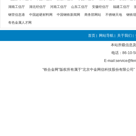
湖南工信厅
湖北经信厅
河南工信厅
山东工信厅
安徽经信厅
福建工信厅
钢管信息港
中国超硬材料网
中国钢铁新闻网
商务部网站
不锈钢天地
钢铁
有色金属人才网
首页
网站导航
关于我们
|
|
|
本站所载信息及
电话：86-10-5
E-mail:service@fer
“铁合金网”版权所有属于“北京中金网信科技股份有限公司” 