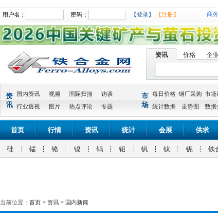
商
用户名：
密码：
【登录】
【注册】
资讯
价格
企
国内资讯
视频
国际扫描
访谈
每日价格
钢厂采购
市场
资
市
讯
场
行业透视
图片
热点评论
专题
统计数据
走势图
数据
首页
行情
资讯
统计
会展
供求
硅
锰
铬
镍
钨
钼
钒
钛
铌
铁
当前位置：
首页
>
资讯
>
国内新闻