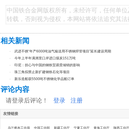
中国铁合金网版权所有，未经许可，任何单位
转载，否则视为侵权，本网站将依法追究其法
相关新闻
·
武进不锈“年产6000吨油气输送用不锈钢焊管项目”延长建设周期
·
今年上半年满洲里口岸进口煤炭151万吨
·
印尼：担心与中国的钢铁贸易受倾销的影响
·
珠三角拟禁止新扩建钢铁石化等项目
·
新乐造船获5500吨不锈钢化学品船订单
评论内容
请登录后评论！
登录
注册
友情链接
乌兰察布工信局
中国工信部
新疆工信厅
宁夏工信厅
青海工信厅
陕西工信