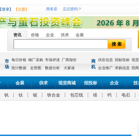
商务室
忘记密码？
【登录】
【注册】
资讯
价格
企业
供求
会展
搜 索
每日价格
钢厂采购
市场评述
厂商报价
供应信息
招标投标
现货
市
商
场
机
统计数据
走势图
数据分析
大家谈
企业推广
求购信息
招商
计
会展
供求
现货商城
招投标
企业
技
钒
钛
铌
铁合金
包芯线
镁
钙
电石