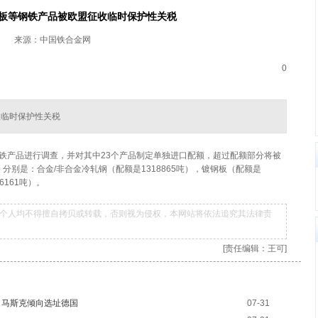
板等钢铁产品被欧盟征收临时保护性关税
来源：中国铁合金网
0
收临时保护性关税
钢铁产品进行调查，并对其中23个产品制定单独进口配额，超过配额部分将被
分别是：合金/非合金冷轧钢（配额是1318865吨），镀钢板（配额是
6161吨）。
个人均不得擅自拷贝或转载，否则视为侵权，本网站将依法追究其法律责
[责任编辑：王可]
，马斯克倾向选址德国
07-31