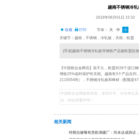
越南不锈钢冷轧
2018年08月01日 15:32
收藏
打印
字体：
大
中
小
关键字：越南，不锈钢，冷轧板，关税，欧盟
[导读]越南不锈钢冷轧板等钢铁产品被欧盟征
【中国铁合金网讯】
前不久，欧盟对28个进口
增收25%临时保护性关税。越南有3个产品在列，
2115054吨），不锈钢冷轧板和棒材（配额是47
中国铁合金网版权所有，未经许可，任何单位及
任，特此郑重声明！
相关新闻
·
特斯拉被曝有意欧洲建厂：尚未达成协议