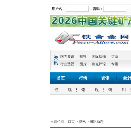
用户名：
密码：
国内资讯
视频
国际扫描
访谈
资
讯
行业透视
图片
热点评论
专题
首页
行情
资讯
统
硅
锰
铬
镍
钨
钼
当前位置：
首页
>
资讯
>
国际动态