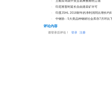
·
王毅应询就中美贸易摩擦阐明立场
·
印尼将暂时延长自由港采矿许可
·
印度JSHL 2018财年的净利润同比增长约
·
中钢协：5大类品种钢材社会库存7月环比下降
评论内容
请登录后评论！
登录
注册