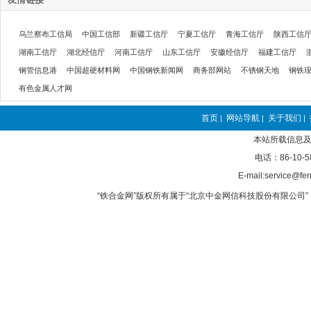
乌兰察布工信局
中国工信部
新疆工信厅
宁夏工信厅
青海工信厅
陕西工信
湖南工信厅
湖北经信厅
河南工信厅
山东工信厅
安徽经信厅
福建工信厅
钢管信息港
中国超硬材料网
中国钢铁新闻网
商务部网站
不锈钢天地
钢铁
有色金属人才网
首页
网站导航
关于我们
|
|
|
本站所载信息及
电话：86-10-5
E-mail:service@fer
“铁合金网”版权所有属于“北京中金网信科技股份有限公司” 