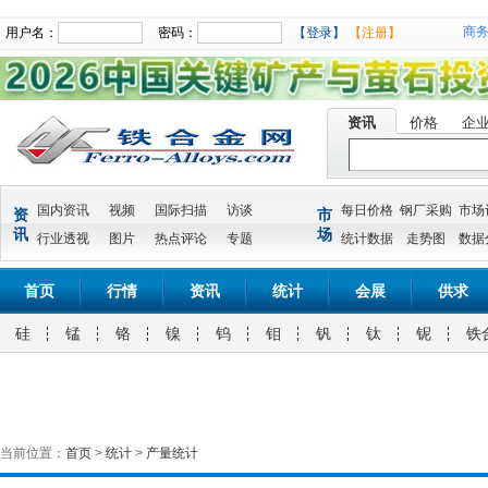
商
用户名：
密码：
【登录】
【注册】
资讯
价格
企
国内资讯
视频
国际扫描
访谈
每日价格
钢厂采购
市场
资
市
讯
场
行业透视
图片
热点评论
专题
统计数据
走势图
数据
首页
行情
资讯
统计
会展
供求
硅
锰
铬
镍
钨
钼
钒
钛
铌
铁
当前位置：
首页
>
统计
>
产量统计