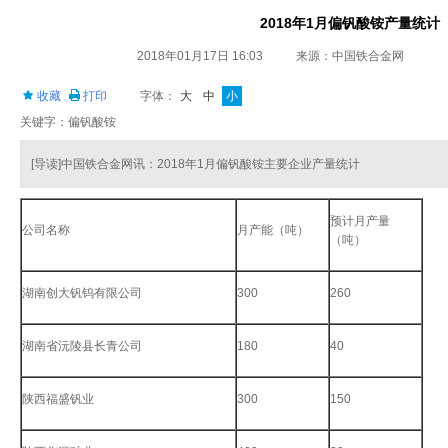
2018年1月偏钒酸铵产量统计
2018年01月17日 16:03
来源：中国铁合金网
收藏
打印
字体：
大
中
小
关键字：偏钒酸铵
[导读]中国铁合金网讯：2018年1月偏钒酸铵主要企业产量统计
预计月产量
公司名称
月产能（吨）
（吨）
湖南创大钒钨有限公司
300
260
湖南省沅陵县长青公司
180
40
陕西福盛钒业
300
150