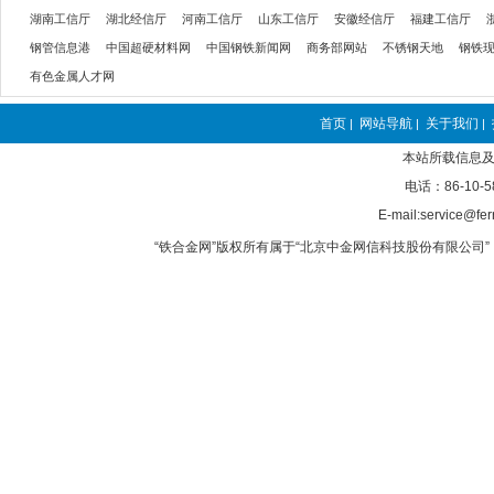
湖南工信厅
湖北经信厅
河南工信厅
山东工信厅
安徽经信厅
福建工信厅
钢管信息港
中国超硬材料网
中国钢铁新闻网
商务部网站
不锈钢天地
钢铁
有色金属人才网
首页
网站导航
关于我们
|
|
|
本站所载信息及
电话：86-10-5
E-mail:service@fer
“铁合金网”版权所有属于“北京中金网信科技股份有限公司” 