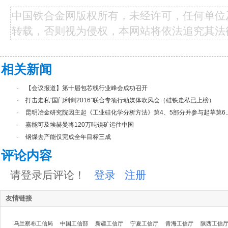
中国铁合金网版权所有，未经许可，任何单位
转载，否则视为侵权，本网站将依法追究其法
相关新闻
·
【会议报道】第十届包芯线行业峰会成功召开
·
打击走私“国门利剑2016”联合专项行动媒体吹风会（硅铁走私已上榜）
·
昆明冶金研究院因主起《工业硅化学分析方法》第4、5部分并参与起草第6..
·
嘉能可及埃赫曼将120万吨镍矿运往中国
·
钢煤去产能仅完成全年目标三成
评论内容
请登录后评论！
登录
注册
友情链接
乌兰察布工信局
中国工信部
新疆工信厅
宁夏工信厅
青海工信厅
陕西工信