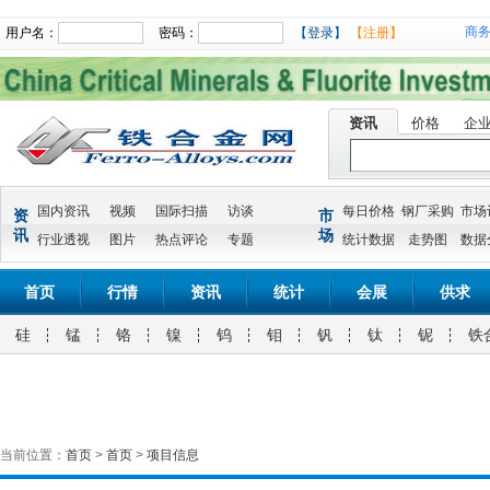
商
用户名：
密码：
【登录】
【注册】
资讯
价格
企
国内资讯
视频
国际扫描
访谈
每日价格
钢厂采购
市场
资
市
讯
场
行业透视
图片
热点评论
专题
统计数据
走势图
数据
首页
行情
资讯
统计
会展
供求
硅
锰
铬
镍
钨
钼
钒
钛
铌
铁
当前位置：
首页
>
首页
>
项目信息