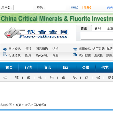
商
用户名：
密码：
【登录】
【注册】
资讯
价格
企
国内资讯
视频
国际扫描
访谈
每日价格
钢厂采购
市场
资
市
讯
场
行业透视
图片
热点评论
专题
统计数据
走势图
数据
首页
行情
资讯
统计
会展
供求
硅
锰
铬
镍
钨
钼
钒
钛
铌
铁
当前位置：
首页
>
资讯
>
国内新闻