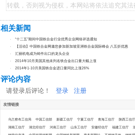
转载，否则视为侵权，本网站将依法追究其法
相关新闻
·
“十二五”期间中国铁合金行业优秀企业网络评选通知
·
【活动】中国铁合金网邀您参加新加坡亚洲铁合金国际峰会 八五折优惠
·
汇丽机电成为铸件出口的龙头企业
·
2014年10月美国其他未列名铁合金出口量大幅上涨
·
2014年1-10月美国铁合金进口量同比上涨26%
评论内容
请登录后评论！
登录
注册
友情链接
乌兰察布工信局
中国工信部
新疆工信厅
宁夏工信厅
青海工信厅
陕西工信
湖南工信厅
湖北经信厅
河南工信厅
山东工信厅
安徽经信厅
福建工信厅