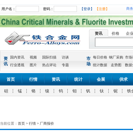
商
用户名：
密码：
【登录】
【注册】
资讯
价格
企
国内资讯
视频
国际扫描
访谈
每日价格
钢厂采购
市场
资
市
讯
场
行业透视
图片
热点评论
专题
统计数据
走势图
数据
首页
行情
资讯
统计
会展
供求
硅
锰
铬
镍
钨
钼
钒
钛
铌
铁
当前位置：
首页
>
行情
>
厂商报价