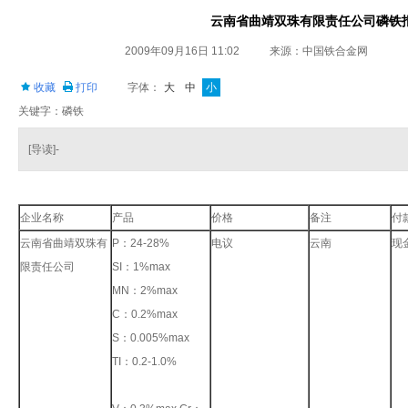
云南省曲靖双珠有限责任公司磷铁
2009年09月16日 11:02
来源：中国铁合金网
收藏
打印
字体：
大
中
小
关键字：磷铁
[导读]-
企业名称
产品
价格
备注
付
云南省曲靖双珠有
P：24-28%
电议
云南
现
限责任公司
SI：1%max
MN：2%max
C：0.2%max
S：0.005%max
TI：0.2-1.0%