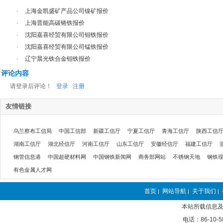
·
上海金凯盛矿产品公司镍矿报价
·
上海晋能高碳铬铁报价
·
沈阳嘉喜经贸有限公司钼铁报价
·
沈阳嘉喜经贸有限公司锰铁报价
·
辽宁晨光铁合金钼铁报价
评论内容
请登录后评论！
登录
注册
友情链接
乌兰察布工信局
中国工信部
新疆工信厅
宁夏工信厅
青海工信厅
陕西工信
湖南工信厅
湖北经信厅
河南工信厅
山东工信厅
安徽经信厅
福建工信厅
钢管信息港
中国超硬材料网
中国钢铁新闻网
商务部网站
不锈钢天地
钢铁
有色金属人才网
首页
网站导航
关于我们
|
|
|
本站所载信息及
电话：86-10-5