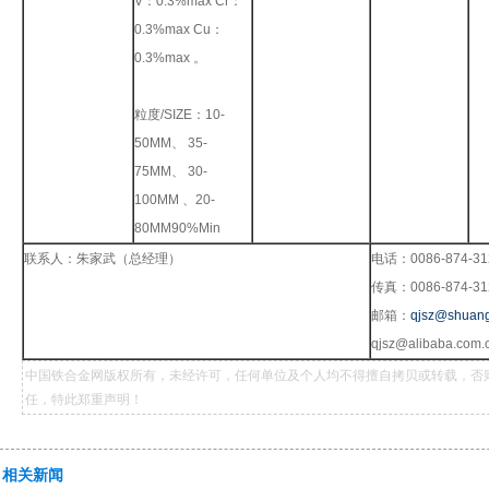
V：0.3%max Cr：
0.3%max Cu：
0.3%max 。
粒度/SIZE：10-
50MM、 35-
75MM、 30-
100MM 、20-
80MM90%Min
联系人：朱家武（总经理）
电话：0086-874-31
传真：0086-874-31
邮箱：
qjsz@shuang
qjsz@alibaba.com.
中国铁合金网版权所有，未经许可，任何单位及个人均不得擅自拷贝或转载，否
任，特此郑重声明！
相关新闻