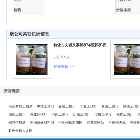
包装
价格条款
该公司其它供应信息
转让古丈岩头寨钒矿详查探矿权
2017/7/20
在线询价 >>
友情链接
乌兰察布工信局
中国工信部
新疆工信厅
宁夏工信厅
青海工信厅
陕西工信
湖南工信厅
湖北经信厅
河南工信厅
山东工信厅
安徽经信厅
福建工信厅
钢管信息港
中国超硬材料网
中国钢铁新闻网
商务部网站
不锈钢天地
钢铁
有色金属人才网