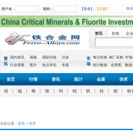
商
用户名：
密码：
【登录】
【注册】
资讯
价格
企
国内资讯
视频
国际扫描
访谈
每日价格
钢厂采购
市场
资
市
讯
场
行业透视
图片
热点评论
专题
统计数据
走势图
数据
首页
行情
资讯
统计
会展
供求
硅
锰
铬
镍
钨
钼
钒
钛
铌
铁
当前位置：
首页
>
供求