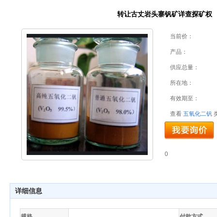
转让古丈岩头寨钒矿详查探矿权
当前价：
产品：
供应总量：
所在地：
有效期至：
查看
五氧化二钒
0
详细信息
规格
付款方式