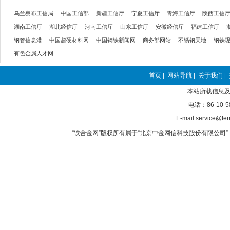
乌兰察布工信局
中国工信部
新疆工信厅
宁夏工信厅
青海工信厅
陕西工信
湖南工信厅
湖北经信厅
河南工信厅
山东工信厅
安徽经信厅
福建工信厅
钢管信息港
中国超硬材料网
中国钢铁新闻网
商务部网站
不锈钢天地
钢铁
有色金属人才网
首页
网站导航
关于我们
|
|
|
本站所载信息及
电话：86-10-5
E-mail:service@fer
“铁合金网”版权所有属于“北京中金网信科技股份有限公司” 