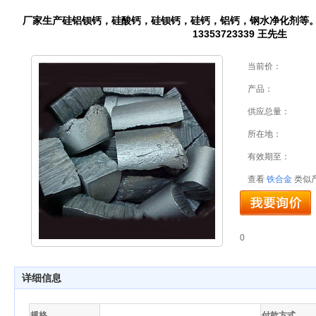
厂家生产硅铝钡钙，硅酸钙，硅钡钙，硅钙，铝钙，钢水净化剂等
13353723339 王先生
当前价：
产品：
供应总量：
所在地：
有效期至：
查看
铁合金
类似
0
详细信息
规格
付款方式