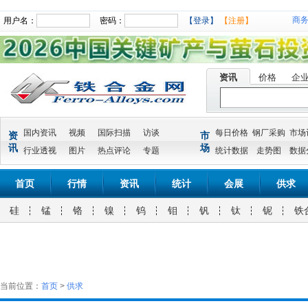
商
用户名：
密码：
【登录】
【注册】
资讯
价格
企
国内资讯
视频
国际扫描
访谈
每日价格
钢厂采购
市场
资
市
讯
场
行业透视
图片
热点评论
专题
统计数据
走势图
数据
首页
行情
资讯
统计
会展
供求
硅
锰
铬
镍
钨
钼
钒
钛
铌
铁
当前位置：
首页
>
供求