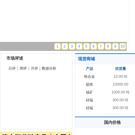
1
2
3
4
5
6
7
8
9
10
市场评述
现货商城
日评
|
周评
|
月评
|
数据分析
产品
供货量
铁合金
10.00 吨
硫铁
10000.00
锰矿
1000.00 吨
硅锰
300.00 吨
硅锰
300.00 吨
国内价格