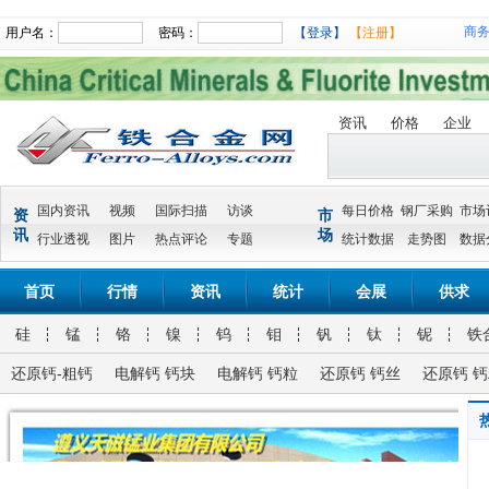
商
用户名：
密码：
【登录】
【注册】
资讯
价格
企业
国内资讯
视频
国际扫描
访谈
每日价格
钢厂采购
市场
资
市
讯
场
行业透视
图片
热点评论
专题
统计数据
走势图
数据
首页
行情
资讯
统计
会展
供求
硅
锰
铬
镍
钨
钼
钒
钛
铌
铁
还原钙-粗钙
电解钙 钙块
电解钙 钙粒
还原钙 钙丝
还原钙 