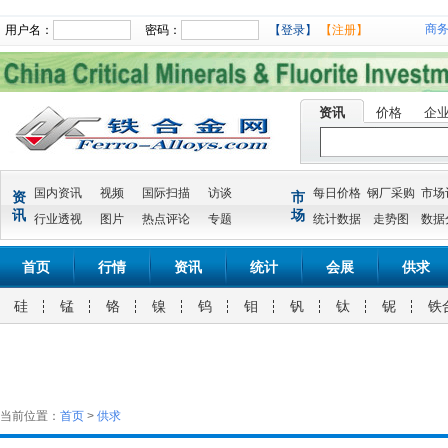
商
用户名：
密码：
【登录】
【注册】
资讯
价格
企
国内资讯
视频
国际扫描
访谈
每日价格
钢厂采购
市场
资
市
讯
场
行业透视
图片
热点评论
专题
统计数据
走势图
数据
首页
行情
资讯
统计
会展
供求
硅
锰
铬
镍
钨
钼
钒
钛
铌
铁
当前位置：
首页
>
供求