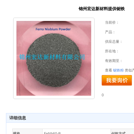
锦州宏达新材料提供铌铁
当前价：
产品：
供应总量：
所在地：
有效期至：
查看
铌铁粉
类似
0
详细信息
规格
FeNb60-B
付款方式