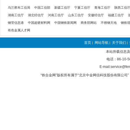
乌兰察布工信局
中国工信部
新疆工信厅
宁夏工信厅
青海工信厅
陕西工信
湖南工信厅
湖北经信厅
河南工信厅
山东工信厅
安徽经信厅
福建工信厅
钢管信息港
中国超硬材料网
中国钢铁新闻网
商务部网站
不锈钢天地
钢铁
有色金属人才网
首页
网站导航
关于我们
|
|
|
本站所载信息及
电话：86-10-5
E-mail:service@fer
“铁合金网”版权所有属于“北京中金网信科技股份有限公司” 