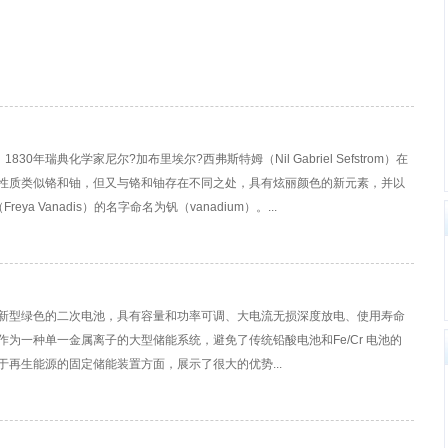
0年瑞典化学家尼尔?加布里埃尔?西弗斯特姆（Nil Gabriel Sefstrom）在
性质类似铬和铀，但又与铬和铀存在不同之处，具有炫丽颜色的新元素，并以
ya Vanadis）的名字命名为钒（vanadium）。...
新型绿色的二次电池，具有容量和功率可调、大电流无损深度放电、使用寿命
为一种单一金属离子的大型储能系统，避免了传统铅酸电池和Fe/Cr 电池的
再生能源的固定储能装置方面，展示了很大的优势...