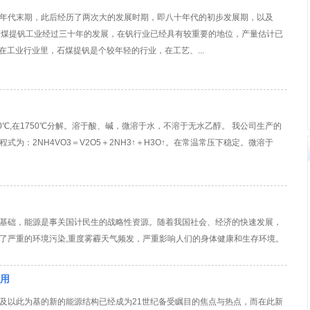
0年代末期，此后经历了两次大的发展时期，即八十年代的初步发展期，以及
。石煤提钒工业经过三十年的发展，在钒行业已经具有较重要的地位，产量估计已
在工业行业里，石煤提钒是个较年轻的行业，在工艺、...
90℃,在1750℃分解。溶于酸、碱，微溶于水，不溶于无水乙醇。 我公司生产的
为：2NH4VO3＝V2O5＋2NH3↑＋H3O↑。在常温常压下稳定。微溶于
基础，能源是事关国计民生的战略性资源。随着我国社会、经济的快速发展，
了严重的环境污染,重度雾霾天气频发，严重影响人们的身体健康和生存环境。
应用
及以此为基的新的能源结构已经成为21世纪备受瞩目的焦点与热点，而在此新