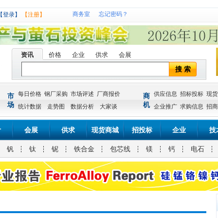
商务室
忘记密码？
【登录】
【注册】
资讯
价格
企业
供求
会展
搜 索
每日价格
钢厂采购
市场评述
厂商报价
供应信息
招标投标
现货
市
商
场
机
统计数据
走势图
数据分析
大家谈
企业推广
求购信息
招商
计
会展
供求
现货商城
招投标
企业
技
钒
钛
铌
铁合金
包芯线
镁
钙
电石