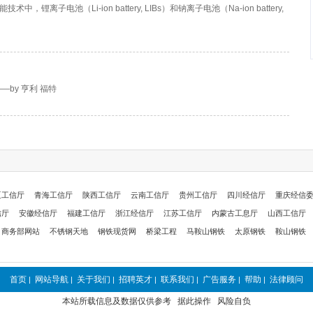
电池（Li-ion battery, LIBs）和钠离子电池（Na-ion battery,
by 亨利 福特
夏工信厅
青海工信厅
陕西工信厅
云南工信厅
贵州工信厅
四川经信厅
重庆经信
信厅
安徽经信厅
福建工信厅
浙江经信厅
江苏工信厅
内蒙古工息厅
山西工信厅
商务部网站
不锈钢天地
钢铁现货网
桥梁工程
马鞍山钢铁
太原钢铁
鞍山钢铁
首页
网站导航
关于我们
招聘英才
联系我们
广告服务
帮助
法律顾问
|
|
|
|
|
|
|
本站所载信息及数据仅供参考 据此操作 风险自负