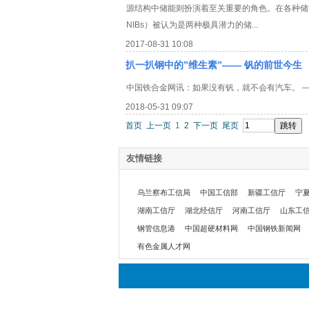
源结构中储能则扮演着至关重要的角色。在各种储能技术中，锂离子
NIBs）被认为是两种极具潜力的储...
2017-08-31 10:08
扒一扒钢中的”维生素”—— 钒的前世今生
中国铁合金网讯：如果没有钒，就不会有汽车。 ——
2018-05-31 09:07
首页
上一页
1
2
下一页
尾页
友情链接
乌兰察布工信局
中国工信部
新疆工信厅
宁
湖南工信厅
湖北经信厅
河南工信厅
山东工
钢管信息港
中国超硬材料网
中国钢铁新闻网
有色金属人才网