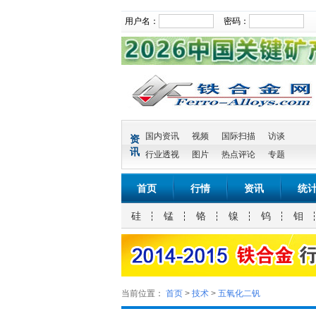
用户名：
密码：
国内资讯
视频
国际扫描
访谈
资
讯
行业透视
图片
热点评论
专题
首页
行情
资讯
统
硅
锰
铬
镍
钨
钼
当前位置：
首页
>
技术
>
五氧化二钒