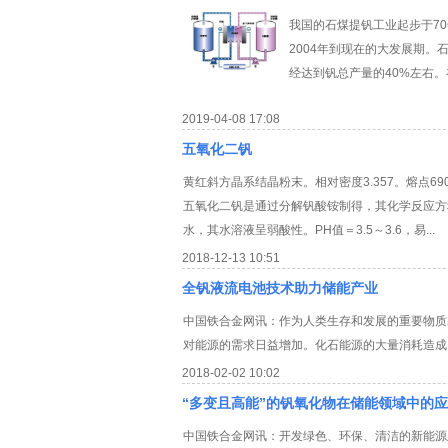
我国的石煤提钒工业起步于7
2004年到现在的大发展期
经达到钒总产量的40%左右。
2019-04-08 17:08
五氧化二钒
黄红斜方晶系结晶粉末。相对密度3.357。熔点6
五氧化二钒是通过分解钒酸铵制得，其化学反应方程式
水，其水溶液呈弱酸性。PH值＝3.5～3.6，易...
2018-12-13 10:51
全钒液流电池技术助力储能产业
中国铁合金网讯：作为人类生存和发展的重要物质
对能源的需求日益增加。化石能源的大量消耗造成
2018-02-02 10:02
“多变且高能”的钒氧化物在储能领域中的
中国铁合金网讯：开发绿色、环保、清洁的新能源