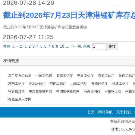
2026-07-28 14:20
截止到2026年7月23日天津港锰矿库
截止到2026年7月23日天津港锰矿库存总量数据明细
2026-07-27 11:25
首页
上一页
1
2
3
4
5
6
7
8
9
10
...
下一页
尾页
友情链接
乌兰察布工信局
中国工信部
新疆工信厅
宁夏工信厅
青海工信厅
陕西工信
湖南工信厅
湖北经信厅
河南工信厅
山东工信厅
安徽经信厅
福建工信厅
钢管信息港
中国超硬材料网
中国钢铁新闻网
商务部网站
不锈钢天地
钢铁
有色金属人才网
首页
网站导航
关于我们
|
|
|
本站所载信息及
电话：86-10-5