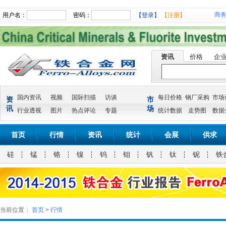
商
用户名：
密码：
【登录】
【注册】
资讯
价格
企
国内资讯
视频
国际扫描
访谈
每日价格
钢厂采购
市场
资
市
讯
场
行业透视
图片
热点评论
专题
统计数据
走势图
数据
首页
行情
资讯
统计
会展
供求
硅
锰
铬
镍
钨
钼
钒
钛
铌
铁
当前位置：
首页
>
行情