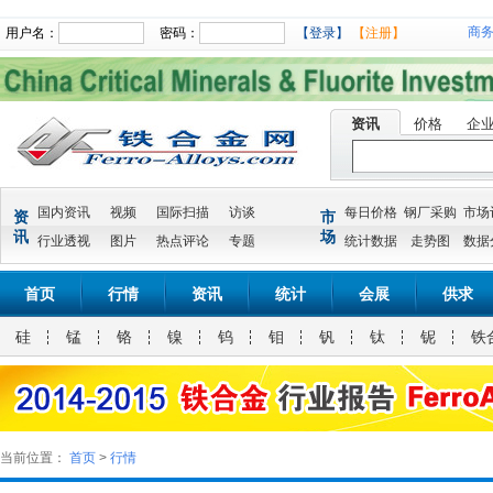
商
用户名：
密码：
【登录】
【注册】
资讯
价格
企
国内资讯
视频
国际扫描
访谈
每日价格
钢厂采购
市场
资
市
讯
场
行业透视
图片
热点评论
专题
统计数据
走势图
数据
首页
行情
资讯
统计
会展
供求
硅
锰
铬
镍
钨
钼
钒
钛
铌
铁
当前位置：
首页
>
行情