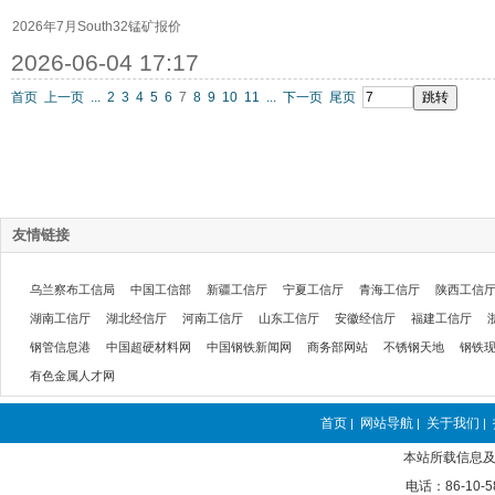
2026年7月South32锰矿报价
2026-06-04 17:17
首页
上一页
...
2
3
4
5
6
7
8
9
10
11
...
下一页
尾页
友情链接
乌兰察布工信局
中国工信部
新疆工信厅
宁夏工信厅
青海工信厅
陕西工信
湖南工信厅
湖北经信厅
河南工信厅
山东工信厅
安徽经信厅
福建工信厅
钢管信息港
中国超硬材料网
中国钢铁新闻网
商务部网站
不锈钢天地
钢铁
有色金属人才网
首页
网站导航
关于我们
|
|
|
本站所载信息及
电话：86-10-5