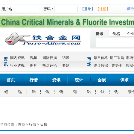
商
用户名：
密码：
【登录】
【注册】
资讯
价格
企
国内资讯
视频
国际扫描
访谈
每日价格
钢厂采购
市场
资
市
讯
场
行业透视
图片
热点评论
专题
统计数据
走势图
数据
首页
行情
资讯
统计
会展
供求
硅
锰
铬
镍
钨
钼
钒
钛
铌
铁
当前位置：
首页
>
行情
>
日报