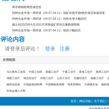
·
南非铬精粉期货成交价
·
特种合金市场一周评述（04.07-04.11）钼矿价格平稳/铁价涨后加速回落
·
特种合金市场一周评述（04.07-04.11）钨价长单大幅回升
·
截止到2025年4月10日天津港锰矿库存总量数据明细
·
特种合金市场一周评述（04.07-04.11）钒价小幅回升
评论内容
请登录后评论！
登录
注册
友情链接
乌兰察布工信局
中国工信部
新疆工信厅
宁夏工信厅
青海工信厅
陕西工信
湖南工信厅
湖北经信厅
河南工信厅
山东工信厅
安徽经信厅
福建工信厅
钢管信息港
中国超硬材料网
中国钢铁新闻网
商务部网站
不锈钢天地
钢铁
有色金属人才网
首页
网站导航
关于我们
|
|
|
本站所载信息及