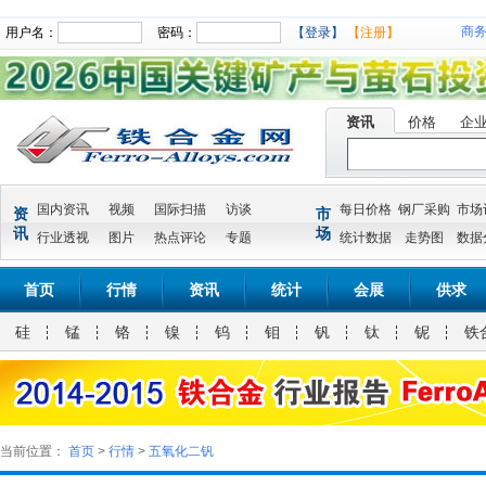
商
用户名：
密码：
【登录】
【注册】
资讯
价格
企
国内资讯
视频
国际扫描
访谈
每日价格
钢厂采购
市场
资
市
讯
场
行业透视
图片
热点评论
专题
统计数据
走势图
数据
首页
行情
资讯
统计
会展
供求
硅
锰
铬
镍
钨
钼
钒
钛
铌
铁
当前位置：
首页
>
行情
>
五氧化二钒