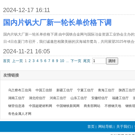
2024-12-17 16:11
国内片钒大厂新一轮长单价格下调
国内片钒大厂新一轮长单价格下调 由中国铁合金网与国际冶金资源工业协会主办的第2
日-4日在厦门市召开，我们诚邀您相聚美丽的滨海城市鹭岛，共同展望2025年铁
2024-11-21 16:05
首页
上一页
1
2
3
4
5
6
7
8
9
10
...
下一页
尾页
友情链接
乌兰察布工信局
中国工信部
新疆工信厅
宁夏工信厅
青海工信厅
陕西工信
湖南工信厅
湖北经信厅
河南工信厅
山东工信厅
安徽经信厅
福建工信厅
钢管信息港
中国超硬材料网
中国钢铁新闻网
商务部网站
不锈钢天地
钢铁
有色金属人才网
首页
网站导航
关于我们
|
|
|