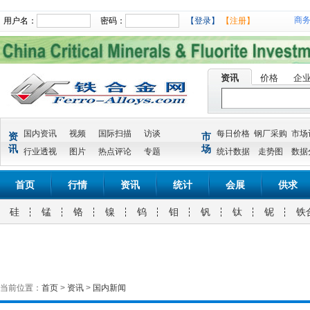
商
用户名：
密码：
【登录】
【注册】
资讯
价格
企
国内资讯
视频
国际扫描
访谈
每日价格
钢厂采购
市场
资
市
讯
场
行业透视
图片
热点评论
专题
统计数据
走势图
数据
首页
行情
资讯
统计
会展
供求
硅
锰
铬
镍
钨
钼
钒
钛
铌
铁
当前位置：
首页
>
资讯
>
国内新闻