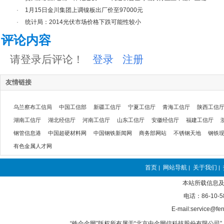
·
1月15日金川集团上调镍板出厂价至97000元
·
统计局：2014光伏市场价格下跌可能性较小
评论内容
请登录后评论！
登录
注册
友情链接
乌兰察布工信局
中国工信部
新疆工信厅
宁夏工信厅
青海工信厅
陕西工信
湖南工信厅
湖北经信厅
河南工信厅
山东工信厅
安徽经信厅
福建工信厅
钢管信息港
中国超硬材料网
中国钢铁新闻网
商务部网站
不锈钢天地
钢铁
有色金属人才网
首页
网站导航
关于我们
|
|
|
本站所载信息及
电话：86-10-5
E-mail:service@fer
“铁合金网”版权所有属于“北京中金网信科技股份有限公司” 