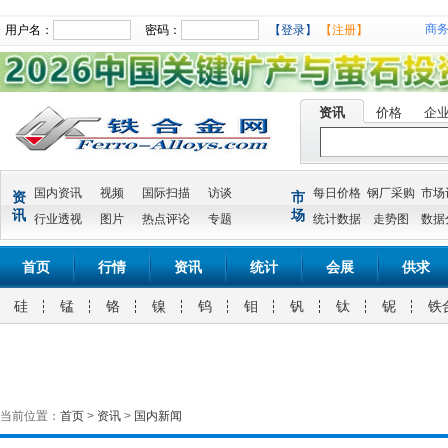
商
用户名：
密码：
【登录】
【注册】
资讯
价格
企
国内资讯
视频
国际扫描
访谈
每日价格
钢厂采购
市场
资
市
讯
场
行业透视
图片
热点评论
专题
统计数据
走势图
数据
首页
行情
资讯
统计
会展
供求
硅
锰
铬
镍
钨
钼
钒
钛
铌
铁
当前位置：
首页
>
资讯
>
国内新闻