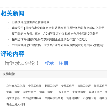
相关新闻
·
巴西伙伴远渡重洋莅临科德威
·
建发股份 | 再签六家全球知名企业 进博会两日累计签约总额突破52亿美元
·
厦门象屿与力拓、嘉吉、ADM等签订协议 战略合作总金额达7亿美元
·
拓展全球商机国贸股份与多家跨国企业达成合作逾10亿美元
·
中国宝武副总经理费鹏：钢铁生产海外布局实质性突破是更国际化的标志
评论内容
请登录后评论！
登录
注册
友情链接
乌兰察布工信局
中国工信部
新疆工信厅
宁夏工信厅
青海工信厅
陕西工信
湖南工信厅
湖北经信厅
河南工信厅
山东工信厅
安徽经信厅
福建工信厅
钢管信息港
中国超硬材料网
中国钢铁新闻网
商务部网站
不锈钢天地
钢铁
有色金属人才网