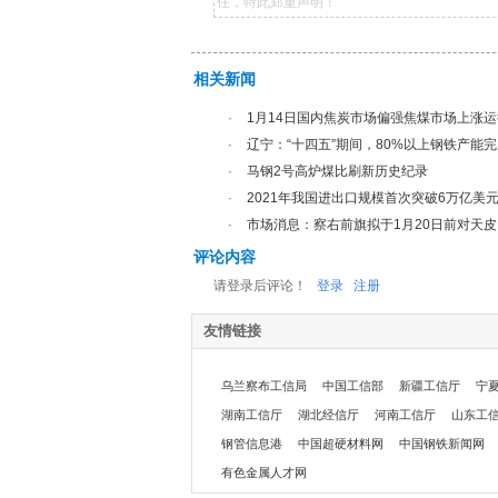
任，特此郑重声明！
相关新闻
·
1月14日国内焦炭市场偏强焦煤市场上涨运
·
辽宁：“十四五”期间，80%以上钢铁产能
·
马钢2号高炉煤比刷新历史纪录
·
2021年我国进出口规模首次突破6万亿美
·
市场消息：察右前旗拟于1月20日前对天
评论内容
请登录后评论！
登录
注册
友情链接
乌兰察布工信局
中国工信部
新疆工信厅
宁
湖南工信厅
湖北经信厅
河南工信厅
山东工
钢管信息港
中国超硬材料网
中国钢铁新闻网
有色金属人才网