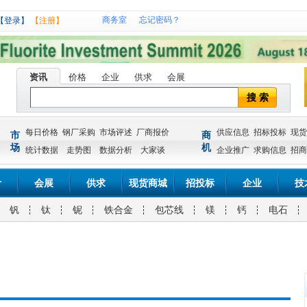
商务室
忘记密码？
【登录】
【注册】
资讯
价格
企业
供求
会展
搜 索
每日价格
钢厂采购
市场评述
厂商报价
供应信息
招标投标
现货
市
商
场
机
统计数据
走势图
数据分析
大家谈
企业推广
求购信息
招商
计
会展
供求
现货商城
招投标
企业
技
钒
钛
铌
铁合金
包芯线
镁
钙
电石