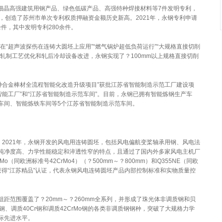
团细晶高强建筑用钢产品、绿色低碳产品、高强特种焊接材料等7件发明专利，
，创造了苏州市单次专利权质押融资金额历史新高。2021年，永钢专利申请
余件，其中发明专利280余件。
在“超声波探伤在连铸大圆坯上应用”“燃气锅炉超低负荷运行”“大规格直接切削
轧制工艺优化和轧后冷却设备改进，永钢实现了？100mm以上规格直接切削
特种合金棒材全流程智能化改造升级项目”获批江苏省智能制造示范工厂建设项
智能工厂”和“江苏省智能制造示范车间”。目前，永钢已拥有智能炼钢生产车
车间、智能炼铁车间等5个江苏省智能制造示范车间。
。2021年，永钢开发的风电用连铸圆坯，包括风电偏航变桨轴承用钢、风电法
纯净度高、力学性能稳定和淬透性窄的特点，且通过了国内外多家风电主机厂
（同欧洲标准号42CrMo4）（？500mm～？800mm）和Q355NE（同欧
mm）获得“江苏精品”认证，代表永钢风电连铸圆坯产品内部控制标准和实物质量控
距范围覆盖了？20mm～？260mm全系列，并形成了珠光体非调质钢和贝
、调质40Cr钢和调质42CrMo钢的各类非调质钢钢种，突破了大规格力学
际先进水平。