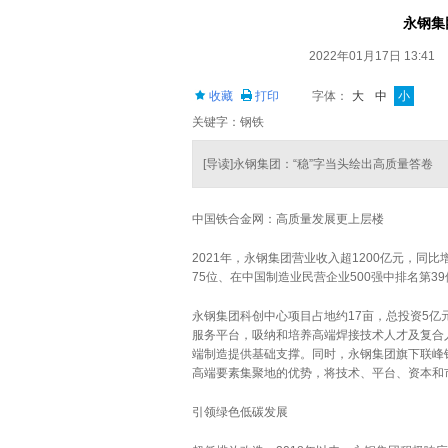
永钢集
2022年01月17日 13:41
收藏
打印
字体：
大
中
小
关键字：钢铁
[导读]永钢集团：“稳”字当头绘出高质量答卷
中国铁合金网：高质量发展更上层楼
2021年，永钢集团营业收入超1200亿元，同比
75位、在中国制造业民营企业500强中排名第39
永钢集团科创中心项目占地约17亩，总投资5
服务平台，吸纳和培养高端焊接技术人才及复合
端制造提供基础支撑。同时，永钢集团旗下联峰
高端要素集聚地的优势，将技术、平台、资本和
引领绿色低碳发展