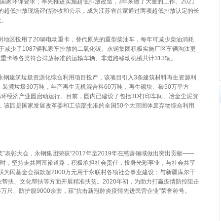
应国家环保要求，率先推进实施超低排放改造，3年来做了大量的工作。2021
的超低排放现场评估验收和公示，成为江苏省首家通过两项超低排放认定的长
收。
苏州地区投用了20辆电动重卡，替代原先的重型柴油车，每年可减少柴油消耗
当于减少了1087辆私家车排放的二氧化碳。永钢集团积极实施厂区车辆淘汰更
电动重卡等各类符合排放标准的运输车辆、非道路移动机械共计313辆。
元的永钢建筑垃圾资源化综合利用项目投产，该项目引入3条建筑材料再生资源利
、装潢垃圾30万吨，年产再生无机混合料60万吨，再生砌块、砖50万平方
永钢循环经济产业园启动运行。目前，园内已建设了包括3D打印车间、冶金尘泥资
，该园是国家发展改革委和工信部批准的全国50个大宗固体废弃物综合利用
奖”表彰大会，永钢集团荣获“2017年至2019年在慈善领域做出突出贡献——
同时，坚持走共同富裕道路，积极承担社会责任，投身光彩事业，与社会共享
联为民基金会捐款超2000万元用于永联村各项社会事业建设；与新疆库尔干
业帮扶、文化帮扶等方面开展精准扶贫。2020年初，为助力打赢疫情防控阻击
4万只、防护服9000余套，获“抗击新冠肺炎疫情先进民营企业”荣誉称号。