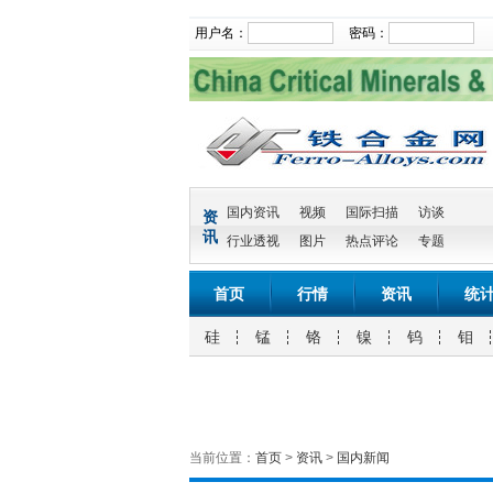
用户名：
密码：
国内资讯
视频
国际扫描
访谈
资
讯
行业透视
图片
热点评论
专题
首页
行情
资讯
统
硅
锰
铬
镍
钨
钼
当前位置：
首页
>
资讯
>
国内新闻