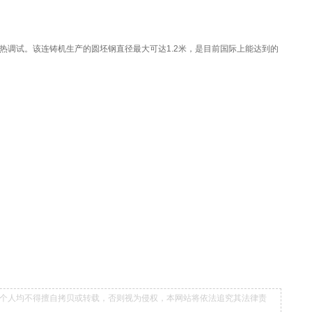
首次热调试。该连铸机生产的圆坯钢直径最大可达1.2米，是目前国际上能达到的
个人均不得擅自拷贝或转载，否则视为侵权，本网站将依法追究其法律责