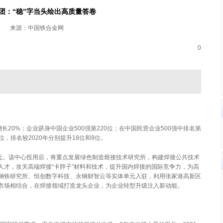
团：“稳”字当头绘出高质量答卷
来源：中国铁合金网
0
增长20%；企业跻身中国企业500强第220位；在中国民营企业500强中排名第
位，排名较2020年分别提升18位和9位。
亿元。该中心投用后，将重点发展绿色制造熔接技术研究所，构建焊接公共技术
人才，攻关高端焊接“卡脖子”材料和技术，提升国内焊接的国际竞争力，为高
钢铁研究所、恒创数字科技、永钢财智云等实体单元入驻，利用张家港高新区
市场相结合，在焊接领域打造龙头企业，为企业转型升级注入新动能。