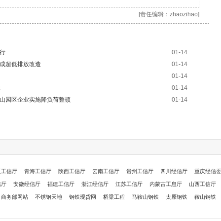
[责任编辑：zhaozihao]
行
01-14
完成超低排放改造
01-14
01-14
元
01-14
皮山园区企业实施降负荷整顿
01-14
夏工信厅
青海工信厅
陕西工信厅
云南工信厅
贵州工信厅
四川经信厅
重庆经信
信厅
安徽经信厅
福建工信厅
浙江经信厅
江苏工信厅
内蒙古工息厅
山西工信厅
商务部网站
不锈钢天地
钢铁现货网
桥梁工程
马鞍山钢铁
太原钢铁
鞍山钢铁