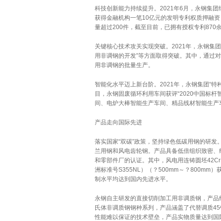
科技创新能力持续提升。2021年6月，永钢集
获得金融机构一笔10亿元的发明专利权质押融资
量超过200件，截至目前，已拥有授权专利870
关键核心技术攻关实现突破。2021年，永钢集团
用非调钢的开发”等方面取得突破。其中，通过对
用非调钢的批量生产。
智能化水平迈上新台阶。2021年，永钢集团“
目，永钢固废循环利用车间获评“2020中国标杆
间、电炉大棒智能生产车间、精品线材智能生产
产品走向国际先进
落实国家“双碳”政策，坚持绿色低碳用钢的研发
兰用钢和风电齿轮钢。产品具备低倍组织致密、
和零部件厂的认证。其中，风电用连铸圆坯42CrMo
洲标准号S355NL）（？500mm～？800
制水平均达到国内先进水平。
永钢自主研发的直接切削加工用非调质钢，产品组
氏体非调质钢钢种系列，产品涵盖了代替调质45钢
性能难以保证的技术壁垒，产品实物质量达到国