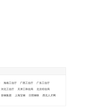
委
海南工信厅
广西工信厅
广东工信厅
河北工信厅
天津工和信局
北京经信局
首钢集团
上海宝钢
日照钢铁
西北人才网