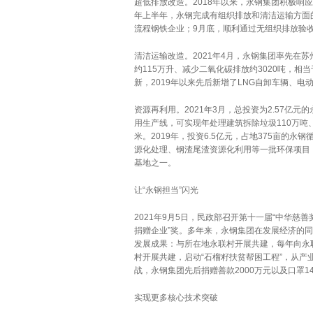
超低排放改造。2018年以来，永钢集团积极响
年上半年，永钢完成有组织排放和清洁运输方面
流程钢铁企业；9月底，顺利通过无组织排放验
清洁运输改造。2021年4月，永钢集团率先在
约115万升、减少二氧化碳排放约3020吨，相
新，2019年以来先后新增了LNG自卸车辆、
资源再利用。2021年3月，总投资为2.57亿
用生产线，可实现年处理建筑拆除垃圾110万吨
米。2019年，投资6.5亿元，占地375亩的
源化处理、钢渣尾渣资源化利用等一批环保项目
基地之一。
让“永钢担当”闪光
2021年9月5日，民政部召开第十一届“中华慈善
捐赠企业”奖。多年来，永钢集团在发展经济的
发展成果：与所在地永联村开展共建，每年向永
村开展共建，启动“石榴籽扶贫帮困工程”，从产
战，永钢集团先后捐赠善款2000万元以及口罩1
实现更多核心技术突破