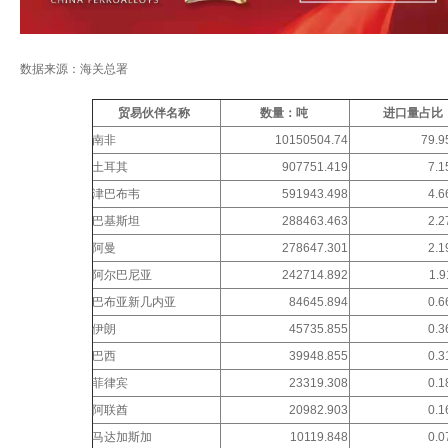
数据来源：海关总署
贸易伙伴名称
数量：吨
进
口量占比
南非
10150504.74
79.
土耳其
907751.419
7.
津巴布韦
591943.498
4.
巴基斯坦
288463.463
2.
阿曼
278647.301
2.
阿尔巴尼亚
242714.892
1.
巴布亚新几内亚
84645.894
0.
伊朗
45735.855
0.
巴西
39948.855
0.
菲律宾
23319.308
0.
阿联酋
20982.903
0.
马达加斯加
10119.848
0.