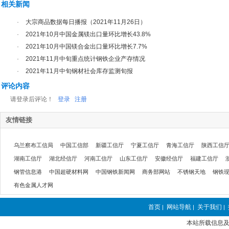
相关新闻
·
大宗商品数据每日播报（2021年11月26日）
·
2021年10月中国金属镁出口量环比增长43.8%
·
2021年10月中国镁合金出口量环比增长7.7%
·
2021年11月中旬重点统计钢铁企业产存情况
·
2021年11月中旬钢材社会库存监测旬报
评论内容
请登录后评论！
登录
注册
友情链接
乌兰察布工信局
中国工信部
新疆工信厅
宁夏工信厅
青海工信厅
陕西工信
湖南工信厅
湖北经信厅
河南工信厅
山东工信厅
安徽经信厅
福建工信厅
钢管信息港
中国超硬材料网
中国钢铁新闻网
商务部网站
不锈钢天地
钢铁
有色金属人才网
首页
网站导航
关于我们
|
|
|
本站所载信息及