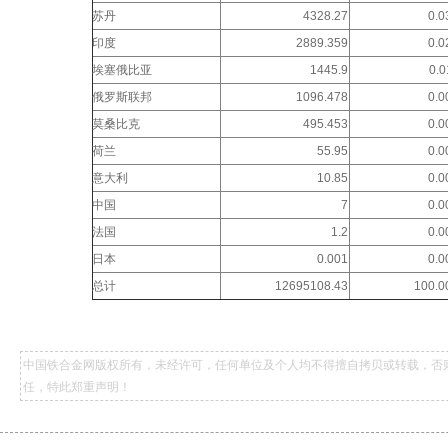
苏丹
4328.27
0.
印度
2889.359
0.
埃塞俄比亚
1445.9
0.
俄罗斯联邦
1096.478
0.
莫桑比克
495.453
0.
荷兰
55.95
0.
意大利
10.85
0.
中国
7
0.
法国
1.2
0.
日本
0.001
0.
总计
12695108.43
100.
中国铁合金网版权所有，未经许可，任何单位及个人均不得擅自拷贝或转载，否
任，特此郑重声明！