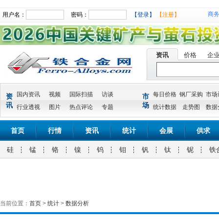
商
用户名：
密码：
【登录】
【注册】
资讯
价格
企
国内资讯
视频
国际扫描
访谈
每日价格
钢厂采购
市场
资
市
讯
场
行业透视
图片
热点评论
专题
统计数据
走势图
数据
首页
行情
资讯
统计
会展
供求
硅
锰
铬
镍
钨
钼
钒
钛
铌
铁
当前位置：
首页
>
统计
>
数据分析