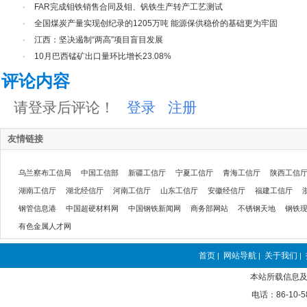
·
FAR完成钼铁销售合同及钼、钒铁生产转产工艺测试
·
全国煤炭产量实现创纪录的1205万吨 能源保供稳价的基础更为牢固
·
江西：坚决遏制“两高”项目盲目发展
·
10月巴西锰矿出口量环比增长23.08%
评论内容
请登录后评论！
登录
注册
友情链接
乌兰察布工信局
中国工信部
新疆工信厅
宁夏工信厅
青海工信厅
陕西工信
湖南工信厅
湖北经信厅
河南工信厅
山东工信厅
安徽经信厅
福建工信厅
钢管信息港
中国超硬材料网
中国钢铁新闻网
商务部网站
不锈钢天地
钢铁
有色金属人才网
首页
网站导航
关于我们
|
|
|
本站所载信息及
电话：86-10-5