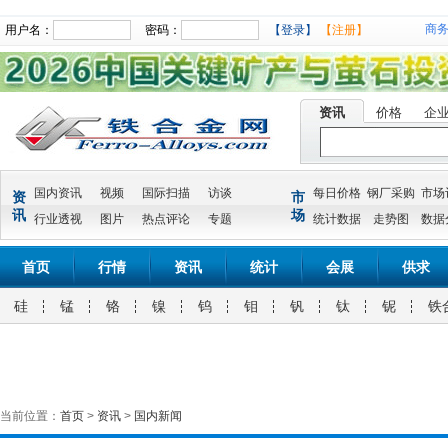
商
用户名：
密码：
【登录】
【注册】
资讯
价格
企
国内资讯
视频
国际扫描
访谈
每日价格
钢厂采购
市场
资
市
讯
场
行业透视
图片
热点评论
专题
统计数据
走势图
数据
首页
行情
资讯
统计
会展
供求
硅
锰
铬
镍
钨
钼
钒
钛
铌
铁
当前位置：
首页
>
资讯
>
国内新闻