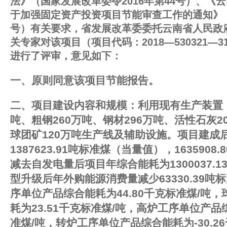
法》（国家发展改革委令2016年第44号）、《
于加强固定资产投资项目节能审查工作的通知》（云
号）有关要求，省发展改革委委托云南省人民政
关专家对该项目（项目代码：2018—530321—31
进行了评审，意见如下：
一、原则同意该项目节能报告。
二、项目建设内容和规模：利用现有生产装置，
吨、粗钢260万吨、钢材296万吨、活性石灰2
球团矿120万吨生产线及辅助设施。项目建成
1387623.91吨标准煤（当量值），163590
减去自发电量后项目年综合能耗为1300037.
型升级后年外购能源消费量减少63330.39
序单位产品综合能耗为44.80千克标准煤/吨
耗为23.51千克标准煤/吨，高炉工序单位产品综
准煤/吨，转炉工序单位产品综合能耗为-30.2