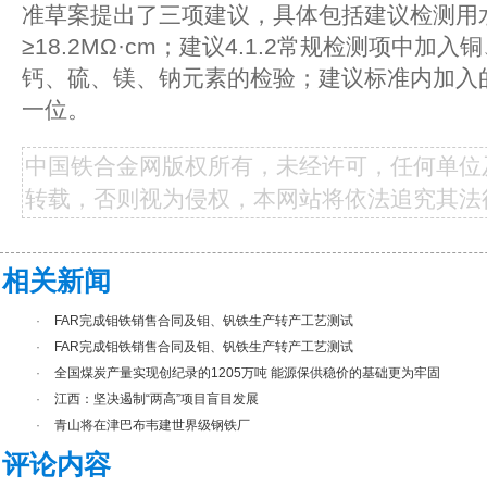
准草案提出了三项建议，具体包括建议检测用
≥18.2MΩ·cm；建议4.1.2常规检测项中
钙、硫、镁、钠元素的检验；建议标准内加入
一位。
中国铁合金网版权所有，未经许可，任何单位
转载，否则视为侵权，本网站将依法追究其法
相关新闻
·
FAR完成钼铁销售合同及钼、钒铁生产转产工艺测试
·
FAR完成钼铁销售合同及钼、钒铁生产转产工艺测试
·
全国煤炭产量实现创纪录的1205万吨 能源保供稳价的基础更为牢固
·
江西：坚决遏制“两高”项目盲目发展
·
青山将在津巴布韦建世界级钢铁厂
评论内容