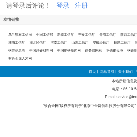
请登录后评论！
登录
注册
友情链接
乌兰察布工信局
中国工信部
新疆工信厅
宁夏工信厅
青海工信厅
陕西工信
湖南工信厅
湖北经信厅
河南工信厅
山东工信厅
安徽经信厅
福建工信厅
钢管信息港
中国超硬材料网
中国钢铁新闻网
商务部网站
不锈钢天地
钢铁
有色金属人才网
首页
网站导航
关于我们
|
|
|
本站所载信息及
电话：86-10-5
E-mail:service@fer
“铁合金网”版权所有属于“北京中金网信科技股份有限公司” 