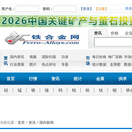
商
用户名：
密码：
【登录】
【注册】
资讯
价格
企
国内资讯
视频
国际扫描
访谈
每日价格
钢厂采购
市场
资
市
讯
场
行业透视
图片
热点评论
专题
统计数据
走势图
数据
首页
行情
资讯
统计
会展
供求
硅
锰
铬
镍
钨
钼
钒
钛
铌
铁
当前位置：
首页
>
资讯
>
国内新闻