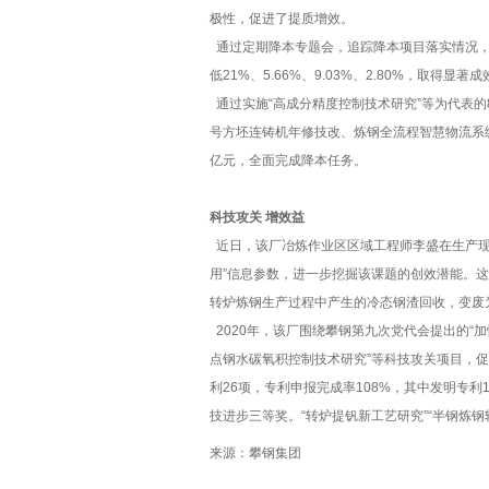
极性，促进了提质增效。
通过定期降本专题会，追踪降本项目落实情况，
低21%、5.66%、9.03%、2.80%，取得显著成
通过实施“高成分精度控制技术研究”等为代表的
号方坯连铸机年修技改、炼钢全流程智慧物流系
亿元，全面完成降本任务。
科技攻关 增效益
近日，该厂冶炼作业区区域工程师李盛在生产现
用”信息参数，进一步挖掘该课题的创效潜能。这
转炉炼钢生产过程中产生的冷态钢渣回收，变废
2020年，该厂围绕攀钢第九次党代会提出的“加
点钢水碳氧积控制技术研究”等科技攻关项目，
利26项，专利申报完成率108%，其中发明专利
技进步三等奖。“转炉提钒新工艺研究”“半钢炼
来源：攀钢集团