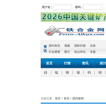
用户名：
密码：
国内资讯
视频
国际扫描
访谈
资
讯
行业透视
图片
热点评论
专题
首页
行情
资讯
统
硅
锰
铬
镍
钨
钼
当前位置：
首页
>
资讯
>
国内新闻