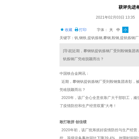
获评先进
2021年02月03日 13:35
收藏
打印
字体：
大
中
小
关键字：钒,钢铁,提钒炼钢,攀钢,鞍钢,提钒炼钢厂
[导读]近期，攀钢钒提钒炼钢厂受到鞍钢集团表
钒炼钢厂凭啥脱颖而出？
中国铁合金网讯：
近期，攀钢钒提钒炼钢厂受到鞍钢集团表彰，被授
凭啥脱颖而出？
2020年，该厂全心全意依靠广大干部职工，
了疫情防控和生产经营双重“大考！
敢打敢拼 创佳绩
2020年初，该厂统筹抓好疫情防控与生产经
控，等级设备事故同比下降39.4%，故障时间同