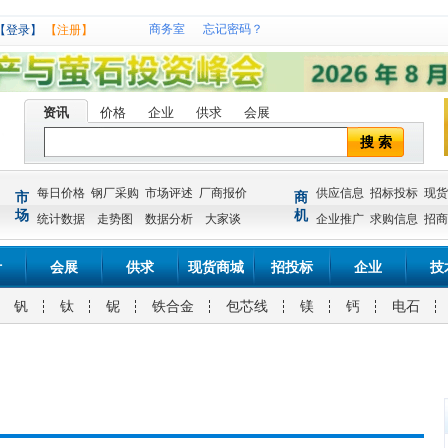
商务室
忘记密码？
【登录】
【注册】
资讯
价格
企业
供求
会展
搜 索
每日价格
钢厂采购
市场评述
厂商报价
供应信息
招标投标
现货
市
商
场
机
统计数据
走势图
数据分析
大家谈
企业推广
求购信息
招商
计
会展
供求
现货商城
招投标
企业
技
钒
钛
铌
铁合金
包芯线
镁
钙
电石