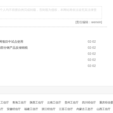
个人均不得擅自拷贝或转载，否则视为侵权，本网站将依法追究其法律责
[责任编辑：wenxin]
电网项目中试点使用
02-02
的部分钢产品反倾销税
02-02
02-02
02-02
02-02
夏工信厅
青海工信厅
陕西工信厅
云南工信厅
贵州工信厅
四川经信厅
重庆经信
信厅
安徽经信厅
福建工信厅
浙江经信厅
江苏工信厅
内蒙古工息厅
山西工信厅