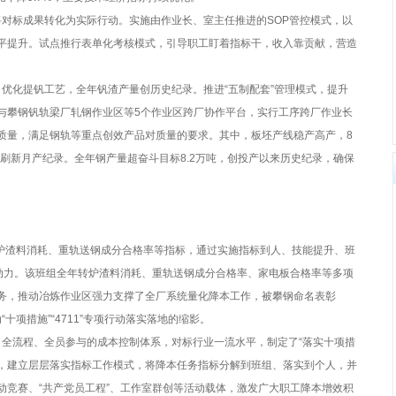
对标成果转化为实际行动。实施由作业长、室主任推进的SOP管控模式，以
平提升。试点推行表单化考核模式，引导职工盯着指标干，收入靠贡献，营造
优化提钒工艺，全年钒渣产量创历史纪录。推进“五制配套”管理模式，提升
与攀钢钒轨梁厂轧钢作业区等5个作业区跨厂协作平台，实行工序跨厂作业长
质量，满足钢轨等重点创效产品对质量的要求。其中，板坯产线稳产高产，8
次刷新月产纪录。全年钢产量超奋斗目标8.2万吨，创投产以来历史纪录，确保
转炉渣料消耗、重轨送钢成分合格率等指标，通过实施指标到人、技能提升、班
生动力。该班组全年转炉渣料消耗、重轨送钢成分合格率、家电板合格率等多项
务，推动冶炼作业区强力支撑了全厂系统量化降本工作，被攀钢命名表彰
动“十项措施”“4711”专项行动落实落地的缩影。
全流程、全员参与的成本控制体系，对标行业一流水平，制定了“落实十项措
”，建立层层落实指标工作模式，将降本任务指标分解到班组、落实到个人，并
动竞赛、“共产党员工程”、工作室群创等活动载体，激发广大职工降本增效积