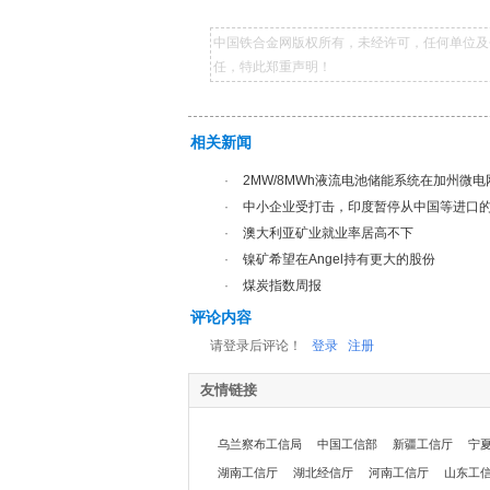
中国铁合金网版权所有，未经许可，任何单位及
任，特此郑重声明！
相关新闻
·
2MW/8MWh液流电池储能系统在加州微
·
中小企业受打击，印度暂停从中国等进口
·
澳大利亚矿业就业率居高不下
·
镍矿希望在Angel持有更大的股份
·
煤炭指数周报
评论内容
请登录后评论！
登录
注册
友情链接
乌兰察布工信局
中国工信部
新疆工信厅
宁
湖南工信厅
湖北经信厅
河南工信厅
山东工