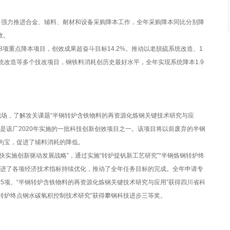
强力推进合金、辅料、耐材和设备采购降本工作，全年采购降本同比分别降
效。
8项重点降本项目，创效成果超奋斗目标14.2%。推动以老脱硫系统改造、1
统改造等多个技改项目，钢铁料消耗创历史最好水平，全年实现系统降本1.9
场，了解攻关课题“半钢转炉含铁物料的再资源化炼钢关键技术研究与应
是该厂2020年实施的一批科技创新创效项目之一。该项目将以前废弃的半钢
为宝，促进了辅料消耗的降低。
快实施创新驱动发展战略”，通过实施“转炉提钒新工艺研究”“半钢炼钢转炉终
促进了各项经济技术指标持续优化，推动了全年任务目标的完成。全年申请专
15项。“半钢转炉含铁物料的再资源化炼钢关键技术研究与应用”获得四川省科
钢转炉终点钢水碳氧积控制技术研究”获得攀钢科技进步三等奖。