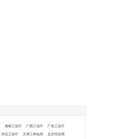
委
海南工信厅
广西工信厅
广东工信厅
河北工信厅
天津工和信局
北京经信局