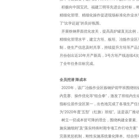
积极向中国宝武、福建三明等先进企业对标，将
精细化管理、精细化操作促进现场标准化作业水
了“比学赶超”的良好氛围。
开展铁钢界面优化攻关，提高高炉罐直兑比例，
精细化管理水平，建立方坯、板坯、冶炼作业区
制，使生产信息及时共享，持续提升方坯等产品
月份创出近10年月产新高，3号方坯产线连续4
了全年任务目标完成。
全员挖潜 降成本
2020年，该厂冶炼作业区炼钢炉前甲班围绕
内竞赛、操作优化等“组合拳”，激发了班组内
指标位居作业区第一，出色地完成了各项生产任
为“2020年度‘五型’（红旗）班组”。这是该厂推
树立一切成本皆可降的理念，围绕构建全要素、
施实施细则”及“落实特殊时期专项工作行动方案
完善奖惩机制，刚性实施系统量化降本。结合劳