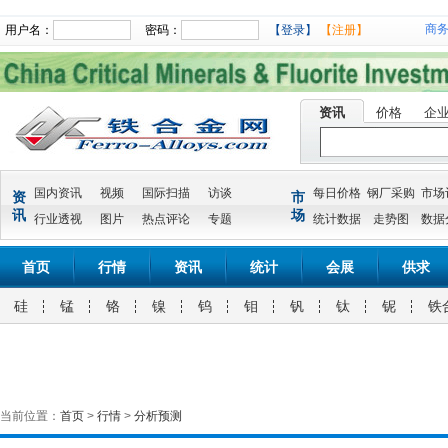
商
用户名：
密码：
【登录】
【注册】
资讯
价格
企
国内资讯
视频
国际扫描
访谈
每日价格
钢厂采购
市场
资
市
讯
场
行业透视
图片
热点评论
专题
统计数据
走势图
数据
首页
行情
资讯
统计
会展
供求
硅
锰
铬
镍
钨
钼
钒
钛
铌
铁
当前位置：
首页
>
行情
>
分析预测