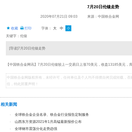
7月20日伦镍走势
2020年07月21日 09:03
来源：中国铁合金网
收藏
打印
字体：
大
中
小
关键字：伦镍
[导读]7月20日伦镍走势
【中国铁合金网讯】7月20日伦镍较上一交易日上涨70美元，收盘13185美元，库存
中国铁合金网版权所有，未经许可，任何单位及个人均不得擅自拷贝或转载，否
任，特此郑重声明！
相关新闻
·
全球铁合金企业名录、铁合金行业报告定制服务
·
山西东方资源2021年1月高锰最新报价公布
·
全球钢市震荡分化走势趋强