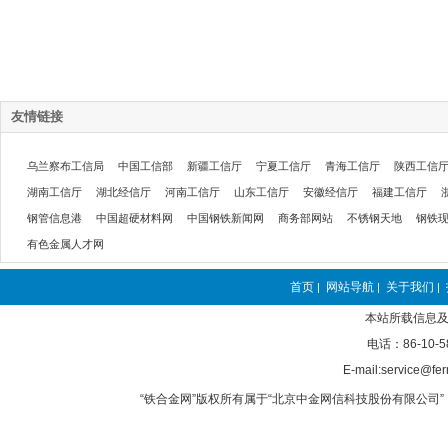
友情链接
乌兰察布工信局
中国工信部
新疆工信厅
宁夏工信厅
青海工信厅
陕西工信
湖南工信厅
湖北经信厅
河南工信厅
山东工信厅
安徽经信厅
福建工信厅
钢管信息港
中国超硬材料网
中国钢铁新闻网
商务部网站
不锈钢天地
钢铁
有色金属人才网
首页
网站导航
关于我们
|
|
|
本站所载信息及
电话：86-10-5
E-mail:service@fer
“铁合金网”版权所有属于“北京中金网信科技股份有限公司” 