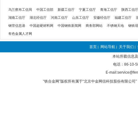
乌兰察布工信局
中国工信部
新疆工信厅
宁夏工信厅
青海工信厅
陕西工信
湖南工信厅
湖北经信厅
河南工信厅
山东工信厅
安徽经信厅
福建工信厅
钢管信息港
中国超硬材料网
中国钢铁新闻网
商务部网站
不锈钢天地
钢铁
有色金属人才网
首页
网站导航
关于我们
|
|
|
本站所载信息及
电话：86-10-5
E-mail:service@fer
“铁合金网”版权所有属于“北京中金网信科技股份有限公司” 