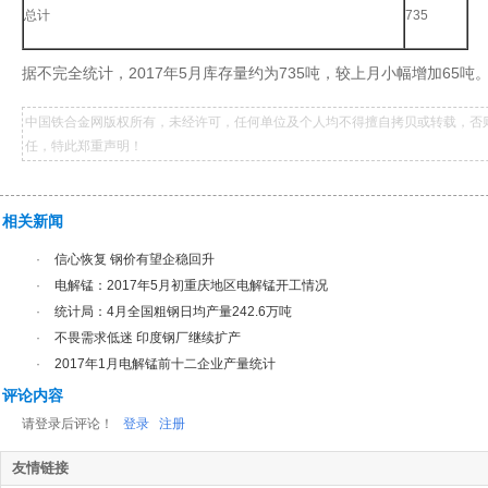
总计
735
据不完全统计，2017年5月库存量约为735吨，较上月小幅增加65吨
中国铁合金网版权所有，未经许可，任何单位及个人均不得擅自拷贝或转载，否
任，特此郑重声明！
相关新闻
·
信心恢复 钢价有望企稳回升
·
电解锰：2017年5月初重庆地区电解锰开工情况
·
统计局：4月全国粗钢日均产量242.6万吨
·
不畏需求低迷 印度钢厂继续扩产
·
2017年1月电解锰前十二企业产量统计
评论内容
请登录后评论！
登录
注册
友情链接