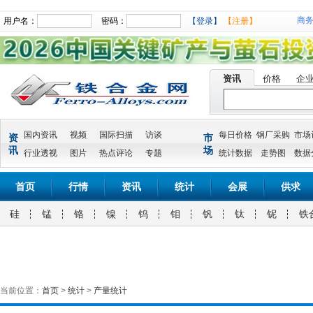
商
用户名：
密码：
【登录】
【注册】
资讯
价格
企
国内资讯
视频
国际扫描
访谈
每日价格
钢厂采购
市场
资
市
讯
场
行业透视
图片
热点评论
专题
统计数据
走势图
数据
首页
行情
资讯
统计
会展
供求
硅
锰
铬
镍
钨
钼
钒
钛
铌
铁
当前位置：
首页
>
统计
>
产量统计