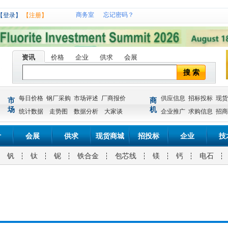
商务室
忘记密码？
【登录】
【注册】
资讯
价格
企业
供求
会展
搜 索
每日价格
钢厂采购
市场评述
厂商报价
供应信息
招标投标
现货
市
商
场
机
统计数据
走势图
数据分析
大家谈
企业推广
求购信息
招商
计
会展
供求
现货商城
招投标
企业
技
钒
钛
铌
铁合金
包芯线
镁
钙
电石