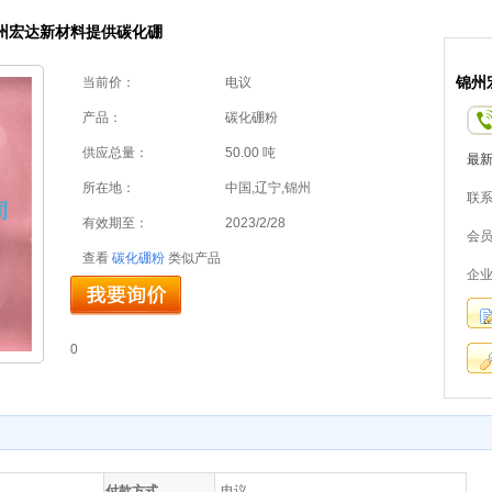
州宏达新材料提供碳化硼
锦州
当前价：
电议
产品：
碳化硼粉
供应总量：
50.00 吨
最
所在地：
中国,辽宁,锦州
联
有效期至：
2023/2/28
会
查看
碳化硼粉
类似产品
企
0
付款方式
电议