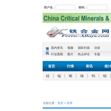
用户名：
密码：
国内资讯
视频
国际扫描
访谈
资
讯
行业透视
图片
热点评论
专题
首页
行情
资讯
统
硅
锰
铬
镍
钨
钼
当前位置：
首页
>
供求