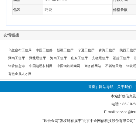
包装
吨袋
价格条款
友情链接
乌兰察布工信局
中国工信部
新疆工信厅
宁夏工信厅
青海工信厅
陕西工信
湖南工信厅
湖北经信厅
河南工信厅
山东工信厅
安徽经信厅
福建工信厅
钢管信息港
中国超硬材料网
中国钢铁新闻网
商务部网站
不锈钢天地
钢铁
有色金属人才网
首页
网站导航
关于我们
|
|
|
本站所载信息及
电话：86-10-5
E-mail:service@fer
“铁合金网”版权所有属于“北京中金网信科技股份有限公司” 