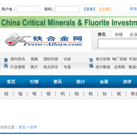
商
用户名：
密码：
【登录】
【注册】
资讯
价格
企
国内资讯
视频
国际扫描
访谈
每日价格
钢厂采购
市场
资
市
讯
场
行业透视
图片
热点评论
专题
统计数据
走势图
数据
首页
行情
资讯
统计
会展
供求
硅
锰
铬
镍
钨
钼
钒
钛
铌
铁
当前位置：
首页
>
供求