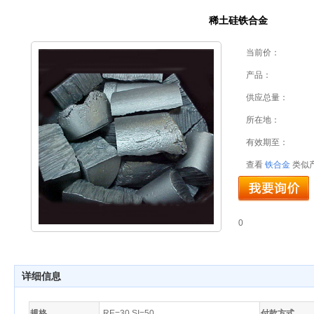
稀土硅铁合金
当前价：
产品：
供应总量：
所在地：
有效期至：
查看
铁合金
类似
0
详细信息
规格
RE=30 SI=50
付款方式