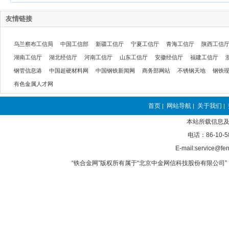
友情链接
乌兰察布工信局
中国工信部
新疆工信厅
宁夏工信厅
青海工信厅
陕西工信
湖南工信厅
湖北经信厅
河南工信厅
山东工信厅
安徽经信厅
福建工信厅
钢管信息港
中国超硬材料网
中国钢铁新闻网
商务部网站
不锈钢天地
钢铁
有色金属人才网
首页
网站导航
关于我们
|
|
|
本站所载信息及
电话：86-10-5
E-mail:service@fer
“铁合金网”版权所有属于“北京中金网信科技股份有限公司” 