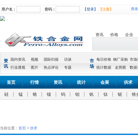
商
用户名：
密码：
【登录】
【注册】
资讯
价格
企业
国内资讯
视频
国际扫描
访谈
每日价格
钢厂采购
市场
资
市
讯
场
行业透视
图片
热点评论
专题
统计数据
走势图
数据
首页
行情
资讯
统计
会展
供求
硅
锰
铬
镍
钨
钼
钒
钛
铌
铁
当前位置：
首页
>
供求