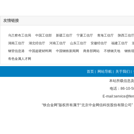
友情链接
乌兰察布工信局
中国工信部
新疆工信厅
宁夏工信厅
青海工信厅
陕西工信
湖南工信厅
湖北经信厅
河南工信厅
山东工信厅
安徽经信厅
福建工信厅
钢管信息港
中国超硬材料网
中国钢铁新闻网
商务部网站
不锈钢天地
钢铁
有色金属人才网
首页
网站导航
关于我们
|
|
|
本站所载信息及
电话：86-10-5
E-mail:service@fer
“铁合金网”版权所有属于“北京中金网信科技股份有限公司” 