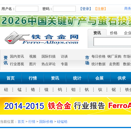
商
用户名：
密码：
【登录】
【注册】
资讯
价格
企
国内资讯
视频
国际扫描
访谈
每日价格
钢厂采购
市场
资
市
讯
场
行业透视
图片
热点评论
专题
统计数据
走势图
数据
首页
行情
资讯
统计
会展
供求
硅
锰
铬
镍
钨
钼
钒
钛
铌
铁
当前位置：
首页
>
行情
>
国际价格
>
硅锰锆