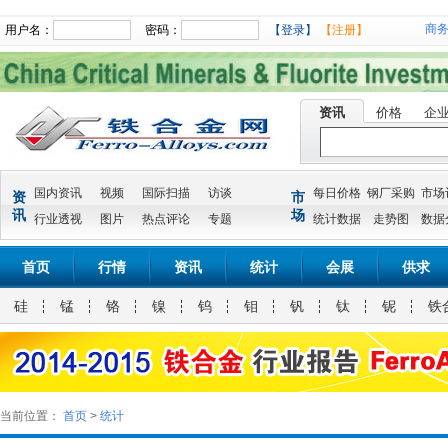
商
用户名：
密码：
【登录】
【注册】
资讯
价格
企
国内资讯
视频
国际扫描
访谈
每日价格
钢厂采购
市场
资
市
讯
场
行业透视
图片
热点评论
专题
统计数据
走势图
数据
首页
行情
资讯
统计
会展
供求
硅
锰
铬
镍
钨
钼
钒
钛
铌
铁
当前位置：
首页
>
统计