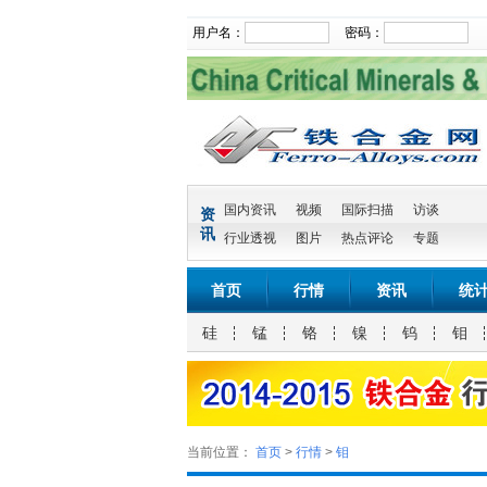
用户名：
密码：
国内资讯
视频
国际扫描
访谈
资
讯
行业透视
图片
热点评论
专题
首页
行情
资讯
统
硅
锰
铬
镍
钨
钼
当前位置：
首页
>
行情
>
钼