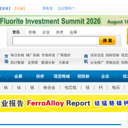
商务室
忘记密码？
【登录】
【注册】
资讯
价格
企业
供求
会展
搜 索
每日价格
钢厂采购
市场评述
厂商报价
供应信息
招标投标
现货
市
商
场
机
统计数据
走势图
数据分析
大家谈
企业推广
求购信息
招商
计
会展
供求
现货商城
招投标
企业
技
钒
钛
铌
铁合金
包芯线
镁
钙
电石