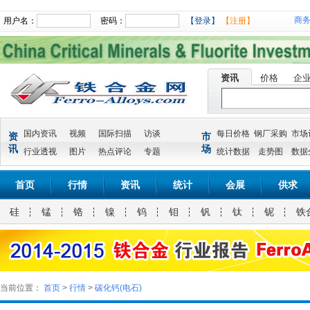
商
用户名：
密码：
【登录】
【注册】
资讯
价格
企
国内资讯
视频
国际扫描
访谈
每日价格
钢厂采购
市场
资
市
讯
场
行业透视
图片
热点评论
专题
统计数据
走势图
数据
首页
行情
资讯
统计
会展
供求
硅
锰
铬
镍
钨
钼
钒
钛
铌
铁
当前位置：
首页
>
行情
>
碳化钙(电石)