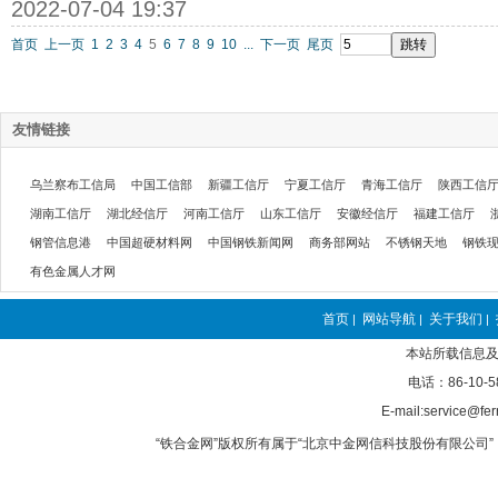
2022-07-04 19:37
首页
上一页
1
2
3
4
5
6
7
8
9
10
...
下一页
尾页
友情链接
乌兰察布工信局
中国工信部
新疆工信厅
宁夏工信厅
青海工信厅
陕西工信
湖南工信厅
湖北经信厅
河南工信厅
山东工信厅
安徽经信厅
福建工信厅
钢管信息港
中国超硬材料网
中国钢铁新闻网
商务部网站
不锈钢天地
钢铁
有色金属人才网
首页
网站导航
关于我们
|
|
|
本站所载信息及
电话：86-10-5
E-mail:service@fer
“铁合金网”版权所有属于“北京中金网信科技股份有限公司” 