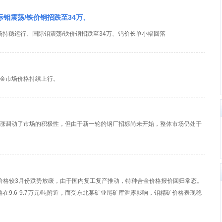
国际钼震荡/铁价钢招跌至34万、
金市场持稳运行、国际钼震荡/铁价钢招跌至34万、钨价长单小幅回落
金市场价格持续上行。
涨调动了市场的积极性，但由于新一轮的钢厂招标尚未开始，整体市场仍处于
价格较3月份跌势放缓，由于国内复工复产推动，特种合金价格报价回归常态。
9.6-9.7万元/吨附近，而受东北某矿业尾矿库泄露影响，钼精矿价格表现稳