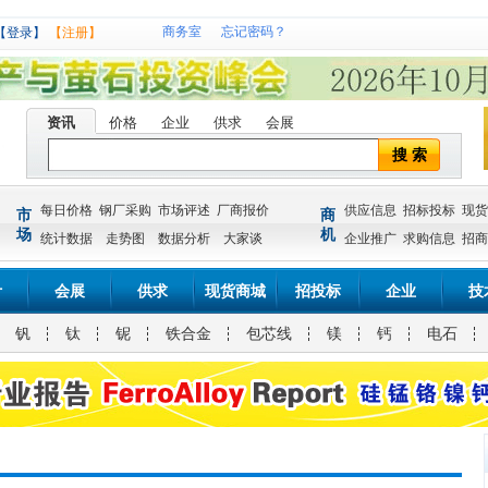
商务室
忘记密码？
【登录】
【注册】
资讯
价格
企业
供求
会展
搜 索
每日价格
钢厂采购
市场评述
厂商报价
供应信息
招标投标
现货
市
商
场
机
统计数据
走势图
数据分析
大家谈
企业推广
求购信息
招商
计
会展
供求
现货商城
招投标
企业
技
钒
钛
铌
铁合金
包芯线
镁
钙
电石