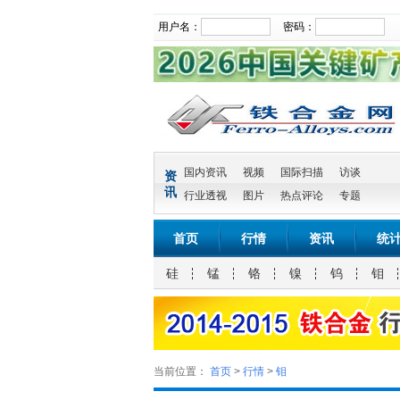
用户名：
密码：
国内资讯
视频
国际扫描
访谈
资
讯
行业透视
图片
热点评论
专题
首页
行情
资讯
统
硅
锰
铬
镍
钨
钼
当前位置：
首页
>
行情
>
钼