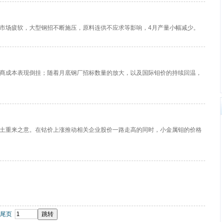
市场疲软，大型钢招不断施压，原料连供不应求等影响，4月产量小幅减少。
商成本表现倒挂；随着月底钢厂招标数量的放大，以及国际钼价的持续回温，
土重来之意。在钴价上涨推动相关企业股价一路走高的同时，小金属钼的价格
尾页