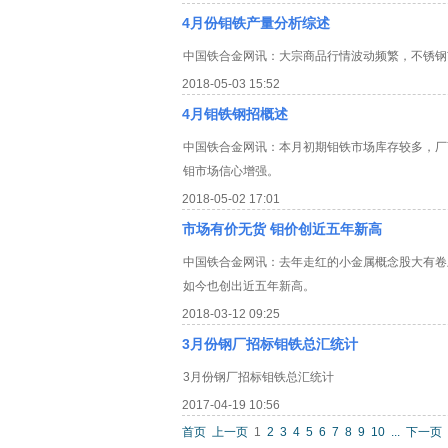
4月份钼铁产量分析综述
中国铁合金网讯：大宗商品行情波动频繁，不锈钢
2018-05-03 15:52
4月钼铁钢招概述
中国铁合金网讯：本月初期钼铁市场库存较多，厂
钼市场信心增强。
2018-05-02 17:01
市场有价无货 钼价创近五年新高
中国铁合金网讯：去年走红的小金属概念股大有卷
如今也创出近五年新高。
2018-03-12 09:25
3月份钢厂招标钼铁总汇统计
3月份钢厂招标钼铁总汇统计
2017-04-19 10:56
首页
上一页
1
2
3
4
5
6
7
8
9
10
...
下一页