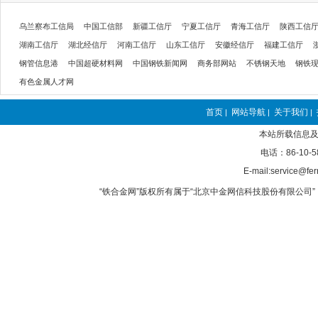
乌兰察布工信局
中国工信部
新疆工信厅
宁夏工信厅
青海工信厅
陕西工信
湖南工信厅
湖北经信厅
河南工信厅
山东工信厅
安徽经信厅
福建工信厅
钢管信息港
中国超硬材料网
中国钢铁新闻网
商务部网站
不锈钢天地
钢铁
有色金属人才网
首页
网站导航
关于我们
|
|
|
本站所载信息及
电话：86-10-5
E-mail:service@fer
“铁合金网”版权所有属于“北京中金网信科技股份有限公司” 