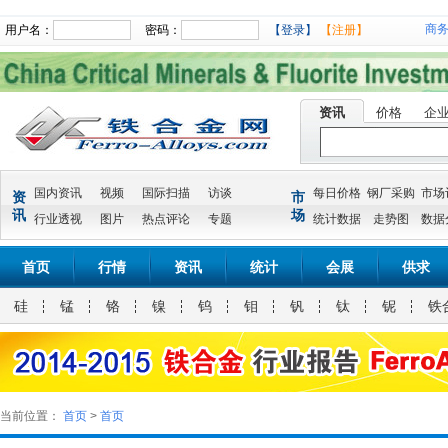
商
用户名：
密码：
【登录】
【注册】
资讯
价格
企
国内资讯
视频
国际扫描
访谈
每日价格
钢厂采购
市场
资
市
讯
场
行业透视
图片
热点评论
专题
统计数据
走势图
数据
首页
行情
资讯
统计
会展
供求
硅
锰
铬
镍
钨
钼
钒
钛
铌
铁
当前位置：
首页
>
首页