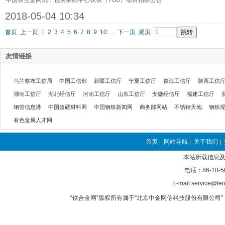
中国铁合金网讯：包钢采购中心钛铁（Ti30）项目招标公告
2018-05-04 10:34
首页
上一页
1
2
3
4
5
6
7
8
9
10
...
下一页
尾页
友情链接
乌兰察布工信局
中国工信部
新疆工信厅
宁夏工信厅
青海工信厅
陕西工信
湖南工信厅
湖北经信厅
河南工信厅
山东工信厅
安徽经信厅
福建工信厅
钢管信息港
中国超硬材料网
中国钢铁新闻网
商务部网站
不锈钢天地
钢铁
有色金属人才网
首页
网站导航
关于我们
|
|
|
本站所载信息及
电话：86-10-5
E-mail:service@fer
“铁合金网”版权所有属于“北京中金网信科技股份有限公司” 