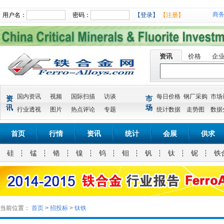
商
用户名：
密码：
【登录】
【注册】
资讯
价格
企
国内资讯
视频
国际扫描
访谈
每日价格
钢厂采购
市场
资
市
讯
场
行业透视
图片
热点评论
专题
统计数据
走势图
数据
首页
行情
资讯
统计
会展
供求
硅
锰
铬
镍
钨
钼
钒
钛
铌
铁
当前位置：
首页
>
招投标
>
钛铁