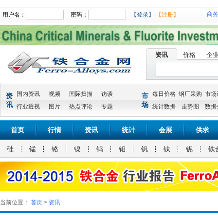
商
用户名：
密码：
【登录】
【注册】
资讯
价格
企
国内资讯
视频
国际扫描
访谈
每日价格
钢厂采购
市场
资
市
讯
场
行业透视
图片
热点评论
专题
统计数据
走势图
数据
首页
行情
资讯
统计
会展
供求
硅
锰
铬
镍
钨
钼
钒
钛
铌
铁
当前位置：
首页
>
资讯