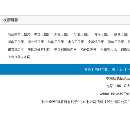
友情链接
乌兰察布工信局
中国工信部
新疆工信厅
宁夏工信厅
青海工信厅
陕西工信
湖南工信厅
湖北经信厅
河南工信厅
山东工信厅
安徽经信厅
福建工信厅
钢管信息港
中国超硬材料网
中国钢铁新闻网
商务部网站
不锈钢天地
钢铁
有色金属人才网
首页
网站导航
关于我们
|
|
|
本站所载信息及
电话：86-10-5
E-mail:service@fer
“铁合金网”版权所有属于“北京中金网信科技股份有限公司” 