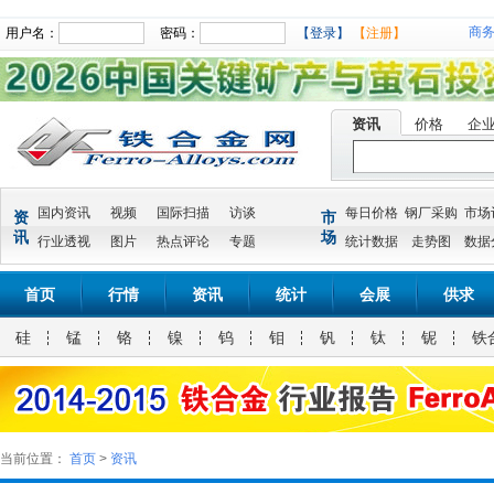
商
用户名：
密码：
【登录】
【注册】
资讯
价格
企
国内资讯
视频
国际扫描
访谈
每日价格
钢厂采购
市场
资
市
讯
场
行业透视
图片
热点评论
专题
统计数据
走势图
数据
首页
行情
资讯
统计
会展
供求
硅
锰
铬
镍
钨
钼
钒
钛
铌
铁
当前位置：
首页
>
资讯