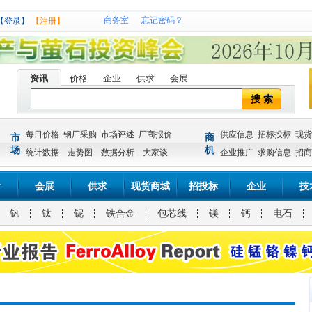
商务室
忘记密码？
【登录】
【注册】
资讯
价格
企业
供求
会展
搜 索
每日价格
钢厂采购
市场评述
厂商报价
供应信息
招标投标
现货
市
商
场
机
统计数据
走势图
数据分析
大家谈
企业推广
求购信息
招商
计
会展
供求
现货商城
招投标
企业
技
钒
钛
铌
铁合金
包芯线
镁
钙
电石