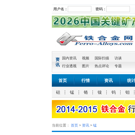
用户名：
密码：
国内资讯
视频
国际扫描
访谈
资
讯
行业透视
图片
热点评论
专题
首页
行情
资讯
统
硅
锰
铬
镍
钨
钼
当前位置：
首页
>
资讯
>
锰