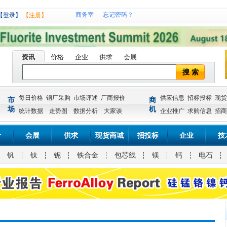
商务室
忘记密码？
【登录】
【注册】
资讯
价格
企业
供求
会展
搜 索
每日价格
钢厂采购
市场评述
厂商报价
供应信息
招标投标
现货
市
商
场
机
统计数据
走势图
数据分析
大家谈
企业推广
求购信息
招商
计
会展
供求
现货商城
招投标
企业
技
钒
钛
铌
铁合金
包芯线
镁
钙
电石