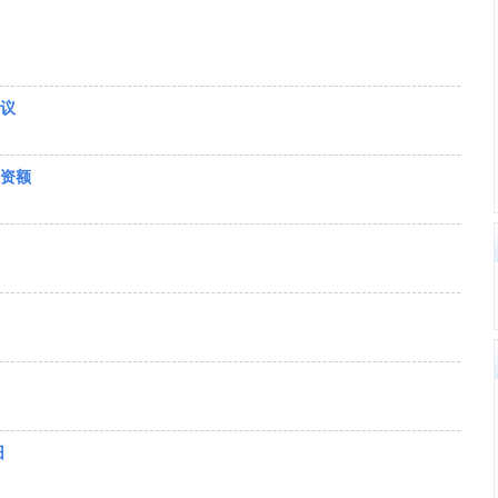
议
资额
旧