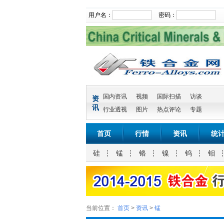
用户名：
密码：
国内资讯
视频
国际扫描
访谈
资
讯
行业透视
图片
热点评论
专题
首页
行情
资讯
统
硅
锰
铬
镍
钨
钼
当前位置：
首页
>
资讯
>
锰