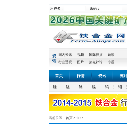
用户名：
密码：
国内资讯
视频
国际扫描
访谈
资
讯
行业透视
图片
热点评论
专题
首页
行情
资讯
统
硅
锰
铬
镍
钨
钼
当前位置：
首页
>
企业