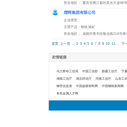
所在地区： 重庆市两江新区星光大道98号
熠晖集团有限公司
企业类型：
主营产品：铬铁,铬矿
所在地区： 成都市青羊区敬业路218号青
首页
上一页
...
2
3
4
5
6
7
8
9
10
11
...
下
友情链接
乌兰察布工信局
中国工信部
新疆工信厅
宁
湖南工信厅
湖北经信厅
河南工信厅
山东工
钢管信息港
中国超硬材料网
中国钢铁新闻网
有色金属人才网