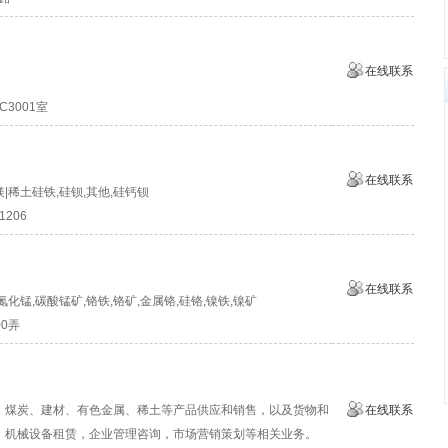
在线联系
3001室
在线联系
|稀土硅铁,硅钡,其他,硅钙钡
206
在线联系
氮化锰,碳酸锰矿,铬铁,铬矿,金属铬,硅铬,镍铁,镍矿
0弄
、煤炭、建材、有色金属、稀土等产品供应和销售，以及货物和
在线联系
，机械设备租赁，企业管理咨询，市场营销策划等相关业务。