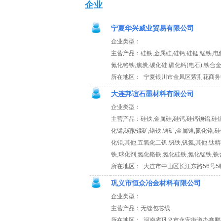
企业
宁夏华兴威业贸易有限公司
企业类型：
主营产品：硅铁,金属硅,硅钙,硅锰,锰铁,电解
氮化铬铁,焦炭,碳化硅,碳化钙(电石),铁合
所在地区： 宁夏银川市金凤区紫荆花商务中
大连邦谊石墨材料有限公司
企业类型：
主营产品：硅铁,金属硅,硅钙,硅钙钡铝,硅镁
化锰,碳酸锰矿,铬铁,铬矿,金属铬,氮化铬,硅
化钼,其他,五氧化二钒,钒铁,钒氮,其他,钛精
铁,球化剂,氮化铬铁,氮化硅铁,氮化锰铁,铁
所在地区： 大连市中山区长江东路56号5
巩义市恒众冶金材料有限公司
企业类型：
主营产品：无缝包芯线
所在地区： 河南省巩义市永安街道办鑫鹏