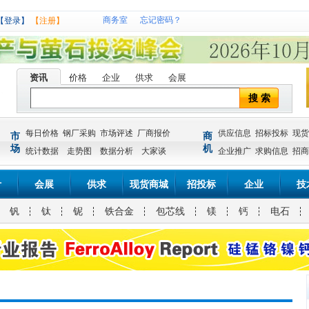
商务室
忘记密码？
【登录】
【注册】
资讯
价格
企业
供求
会展
搜 索
每日价格
钢厂采购
市场评述
厂商报价
供应信息
招标投标
现货
市
商
场
机
统计数据
走势图
数据分析
大家谈
企业推广
求购信息
招商
计
会展
供求
现货商城
招投标
企业
技
钒
钛
铌
铁合金
包芯线
镁
钙
电石