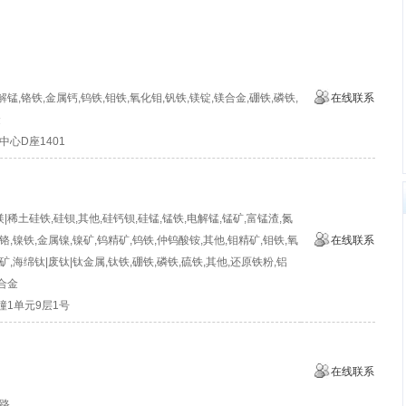
锰,铬铁,金属钙,钨铁,钼铁,氧化钼,钒铁,镁锭,镁合金,硼铁,磷铁,
在线联系
金
心D座1401
|稀土硅铁,硅钡,其他,硅钙钡,硅锰,锰铁,电解锰,锰矿,富锰渣,氮
铬,镍铁,金属镍,镍矿,钨精矿,钨铁,仲钨酸铵,其他,钼精矿,钼铁,氧
在线联系
矿,海绵钛|废钛|钛金属,钛铁,硼铁,磷铁,硫铁,其他,还原铁粉,铝
合金
幢1单元9层1号
在线联系
路