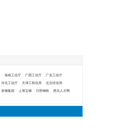
委
海南工信厅
广西工信厅
广东工信厅
河北工信厅
天津工和信局
北京经信局
首钢集团
上海宝钢
日照钢铁
西北人才网