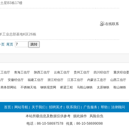
土星B3栋17楼
在线联系
羊工业总部基地K区26栋
一页
尾页
夏工信厅
青海工信厅
陕西工信厅
云南工信厅
贵州工信厅
四川经信厅
重庆经信
信厅
安徽经信厅
福建工信厅
浙江经信厅
江苏工信厅
内蒙古工息厅
山西工信厅
商务部网站
不锈钢天地
钢铁现货网
桥梁工程
马鞍山钢铁
太原钢铁
鞍山钢铁
首页
网站导航
关于我们
招聘英才
联系我们
广告服务
帮助
法律顾问
|
|
|
|
|
|
|
本站所载信息及数据仅供参考 据此操作 风险自负
电话：86-10-58697578 传真：86-10-58699098