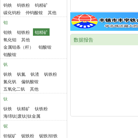
钨铁
钨铁粉
钨精矿
碳化钨粉
仲钨酸铵
其他
钼
钼铁
钼铁粉
钼精矿
数据报告
氧化钼
其他
金属钼条（杆）
钼酸铵
钼酸铵
钒
钒铁
钒氮
钒渣
钒铁粉
氮化钒
偏钒酸铵
五氧化二钒
其他
钛
钛铁
钛精矿
钛铁粉
海绵钛|废钛|钛金属
铌
钽铌矿
铌铁粉
铌铁|钽铁