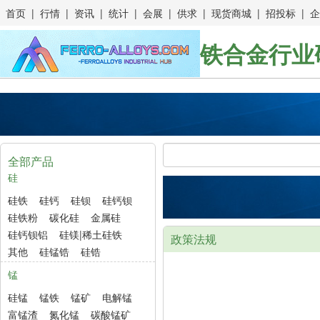
首页
|
行情
|
资讯
|
统计
|
会展
|
供求
|
现货商城
|
招投标
|
企
铁合金行业
全部产品
硅
硅铁
硅钙
硅钡
硅钙钡
硅铁粉
碳化硅
金属硅
硅钙钡铝
硅镁|稀土硅铁
政策法规
其他
硅锰锆
硅锆
锰
硅锰
锰铁
锰矿
电解锰
富锰渣
氮化锰
碳酸锰矿