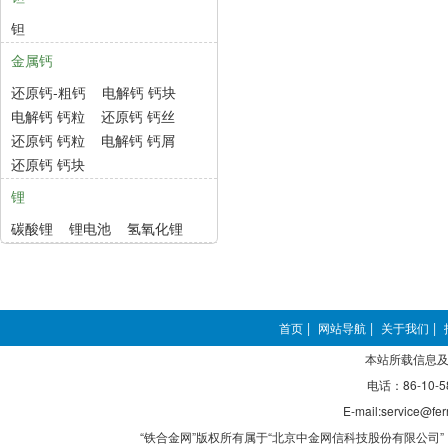
钽
金属钙
还原钙-粗钙
电解钙 钙块
电解钙 钙粒
还原钙 钙丝
还原钙 钙粒
电解钙 钙屑
还原钙 钙块
锂
碳酸锂
锂电池
氢氧化锂
首页
|
网站导航
|
关于我们
|
本站所载信息及
电话：86-10-5
E-mail:service@fer
“铁合金网”版权所有属于“北京中金网信科技股份有限公司” 